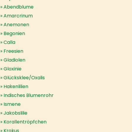
Abendblume
Amarcrinum
Anemonen
Begonien
Calla
Freesien
Gladiolen
Gloxinie
Glücksklee/Oxalis
Hakenlilien
Indisches Blumenrohr
Ismene
Jakobslilie
Korallentröpfchen
Krokus