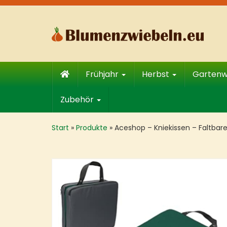
Skip
to
main
content
Frühjahr
Herbst
Garten
Zubehör
Start
»
Produkte
»
Aceshop – Kniekissen – Faltba