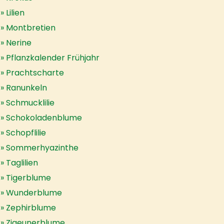
Lilien
Montbretien
Nerine
Pflanzkalender Frühjahr
Prachtscharte
Ranunkeln
Schmucklilie
Schokoladenblume
Schopflilie
Sommerhyazinthe
Taglilien
Tigerblume
Wunderblume
Zephirblume
Zigeunerblume