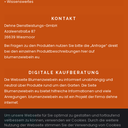
Wissenswertes
KONTAKT
Dehne Dienstleistungs-GmbH
Azaleenstraße 87
26639 Wiesmoor
Bei Fragen zu den Produkten nutzen Sie bitte die „Anfrage“ direkt
bei den einzelnen Produktbeschreibungen hier auf
blumenzwiebeln.eu.
DIGITALE KAUFBERATUNG
Die Webseite Blumenzwiebeln.eu informiert unabhängig und
neutral über Produkte rund um den Garten. Die Seite
Blumenzwiebeln.eu bietet hilfreiche Informationen und viele
Anregungen. blumenzwiebeln.eu ist ein Projekt der Firma dehne
internet.
Um unsere Webseite für Sie optimal zu gestalten und fortlaufend
Facebook
verbessern zu können, verwenden wir Cookies. Durch die weitere
Nutzung der Webseite stimmen Sie der Verwendung von Cookies