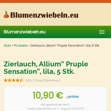
Skip
to
main
content
Blumenzwiebeln.eu
Togg
navig
Start
»
Produkte
»
Zierlauch, Allium“ Pruple Sensation“, lila, 5 Stk.
Zierlauch, Allium“ Pruple
Sensation“, lila, 5 Stk.
(4.5 / 5 bei 3 Stimmen)
10,90 €
inkl. gesetzlicher MwSt.
Zuletzt aktualisiert am: 7. August 2026 01:13