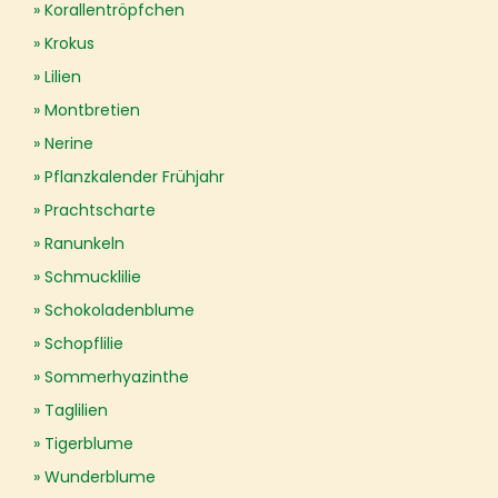
Korallentröpfchen
Krokus
Lilien
Montbretien
Nerine
Pflanzkalender Frühjahr
Prachtscharte
Ranunkeln
Schmucklilie
Schokoladenblume
Schopflilie
Sommerhyazinthe
Taglilien
Tigerblume
Wunderblume