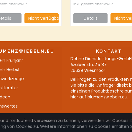
esetzlicher MwSt.
inkl. gesetzlicher MwSt.
etails
Nicht Verfügbar
Details
Nicht Ve
UMENZWIEBELN.EU
KONTAKT
Dehne Dienstleistungs-GmbH
ln Frühjahr
Azaleenstraße 87
eln Herbst
26639 Wiesmoor
nwerkzeuge
Bei Fragen zu den Produkten 
Sie bitte die „Anfrage“ direkt 
literatur
einzelnen Produktbeschreibu
Ideen
hier auf blumenzwiebeln.eu.
nswertes
 und fortlaufend verbessern zu können, verwenden wir Cookies. 
 von Cookies zu. Weitere Informationen zu Cookies erhalten Si