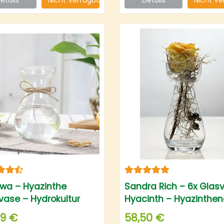
iwa – Hyazinthe
Sandra Rich – 6x Glas
vase – Hydrokultur
Hyacinth – Hyazinthen
 Vase – Blüten Vasen
Vase 17cm
99 €
58,50 €
Hyazinthe 14,5 cm