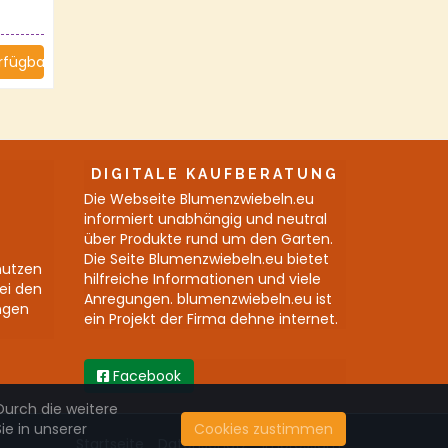
rfügbar
DIGITALE KAUFBERATUNG
Die Webseite Blumenzwiebeln.eu
informiert unabhängig und neutral
über Produkte rund um den Garten.
Die Seite Blumenzwiebeln.eu bietet
nutzen
hilfreiche Informationen und viele
bei den
Anregungen. blumenzwiebeln.eu ist
ngen
ein Projekt der Firma dehne internet.
Facebook
Durch die weitere
e in unserer
Cookies zustimmen
Startseite
Datenschutz
Impressum