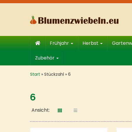
Skip
to
main
content
Frühjahr
Herbst
Garten
Zubehör
Start
»
Stückzahl
»
6
6
Ansicht: