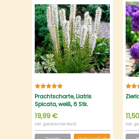
Prachtscharte, Liatris
Zierl
Spicata, weiß, 6 Stk.
19,99 €
11,5
inkl. gesetzlicher MwSt.
inkl. g
Details
Nicht Verfügbar
D