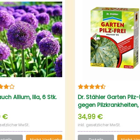
auch Allium, lila, 6 Stk.
Dr. Stähler Garten Pilz-F
gegen Pilzkrankheiten,
Portionsbeutel
0 €
34,99 €
esetzlicher MwSt.
inkl. gesetzlicher MwSt.
etails
Nicht Verfügbar
Details
Nicht Ve