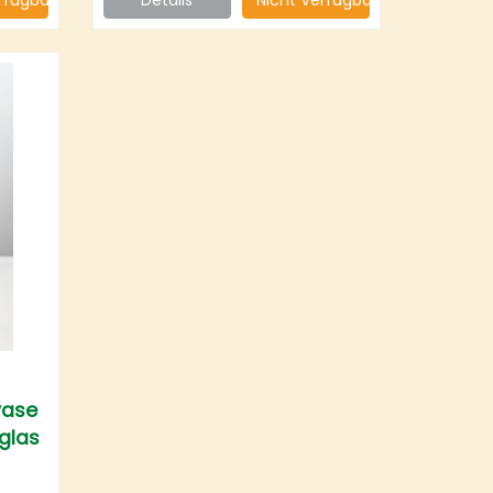
vase
glas