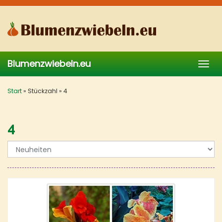
Skip
to
main
content
Blumenzwiebeln.eu
Togg
navig
Start
»
Stückzahl
»
4
4