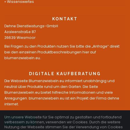
Wissenswertes
KONTAKT
Dehne Dienstleistungs-GmbH
Azaleenstraße 87
26639 Wiesmoor
Bei Fragen zu den Produkten nutzen Sie bitte die „Anfrage“ direkt
bei den einzelnen Produktbeschreibungen hier auf
blumenzwiebeln.eu.
DIGITALE KAUFBERATUNG
Die Webseite Blumenzwiebeln.eu informiert unabhängig und
neutral über Produkte rund um den Garten. Die Seite
Blumenzwiebeln.eu bietet hilfreiche Informationen und viele
Anregungen. blumenzwiebeln.eu ist ein Projekt der Firma dehne
internet.
Um unsere Webseite für Sie optimal zu gestalten und fortlaufend
Facebook
verbessern zu können, verwenden wir Cookies. Durch die weitere
Nutzung der Webseite stimmen Sie der Verwendung von Cookies