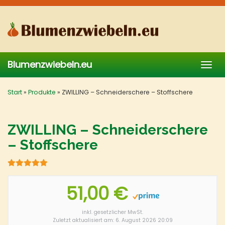
Skip
to
main
content
Blumenzwiebeln.eu
Togg
navig
Start
»
Produkte
»
ZWILLING – Schneiderschere – Stoffschere
ZWILLING – Schneiderschere
– Stoffschere
51,00 €
inkl. gesetzlicher MwSt.
Zuletzt aktualisiert am: 6. August 2026 20:09