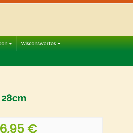
deen
Wissenswertes
, 28cm
6,95 €