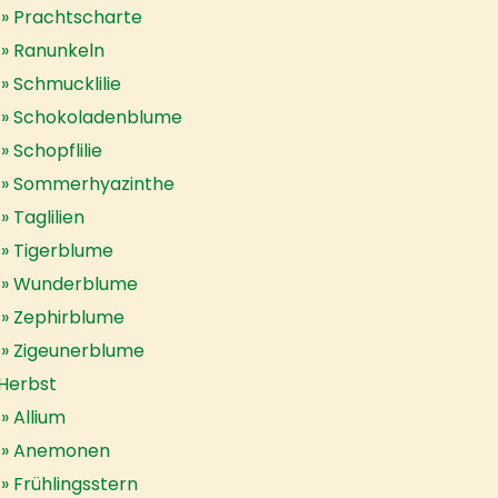
Prachtscharte
Ranunkeln
Schmucklilie
Schokoladenblume
Schopflilie
Sommerhyazinthe
Taglilien
Tigerblume
Wunderblume
Zephirblume
Zigeunerblume
Herbst
Allium
Anemonen
Frühlingsstern