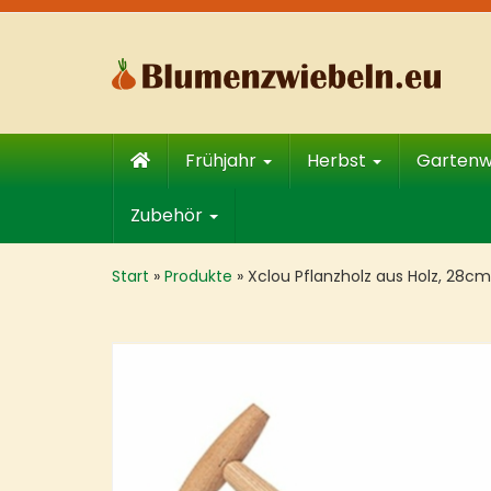
Skip
to
main
content
Frühjahr
Herbst
Garten
Zubehör
Start
»
Produkte
»
Xclou Pflanzholz aus Holz, 28cm