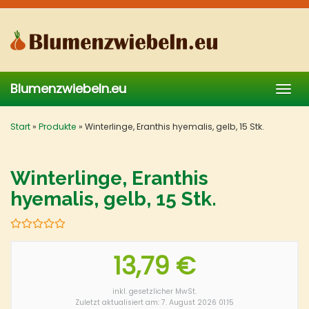
Skip
to
main
content
Blumenzwiebeln.eu
Togg
navig
Start
»
Produkte
»
Winterlinge, Eranthis hyemalis, gelb, 15 Stk.
Winterlinge, Eranthis
hyemalis, gelb, 15 Stk.
13,79 €
inkl. gesetzlicher MwSt.
Zuletzt aktualisiert am: 7. August 2026 01:15