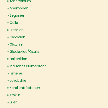
Amarcrinum
Anemonen
Begonien
Calla
Freesien
Gladiolen
Gloxinie
Glücksklee/Oxalis
Hakenlilien
Indisches Blumenrohr
Ismene
Jakobslilie
Korallentröpfchen
Krokus
Lilien