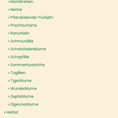
Montbretien
Nerine
Pflanzkalender Frühjahr
Prachtscharte
Ranunkeln
Schmucklilie
Schokoladenblume
Schopflilie
Sommerhyazinthe
Taglilien
Tigerblume
Wunderblume
Zephirblume
Zigeunerblume
Herbst