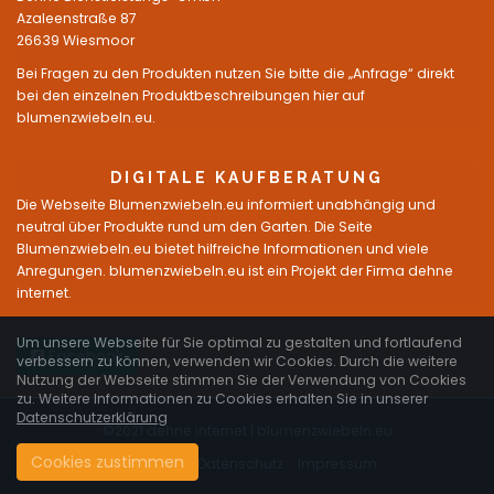
Azaleenstraße 87
26639 Wiesmoor
Bei Fragen zu den Produkten nutzen Sie bitte die „Anfrage“ direkt
bei den einzelnen Produktbeschreibungen hier auf
blumenzwiebeln.eu.
DIGITALE KAUFBERATUNG
Die Webseite Blumenzwiebeln.eu informiert unabhängig und
neutral über Produkte rund um den Garten. Die Seite
Blumenzwiebeln.eu bietet hilfreiche Informationen und viele
Anregungen. blumenzwiebeln.eu ist ein Projekt der Firma dehne
internet.
Um unsere Webseite für Sie optimal zu gestalten und fortlaufend
Facebook
verbessern zu können, verwenden wir Cookies. Durch die weitere
Nutzung der Webseite stimmen Sie der Verwendung von Cookies
zu. Weitere Informationen zu Cookies erhalten Sie in unserer
Datenschutzerklärung
©2021 dehne internet |
blumenzwiebeln.eu
Cookies zustimmen
Startseite
Datenschutz
Impressum