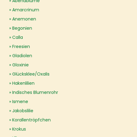
Abendblume
Amarcrinum
Anemonen
Begonien
Calla
Freesien
Gladiolen
Gloxinie
Glücksklee/Oxalis
Hakenlilien
Indisches Blumenrohr
Ismene
Jakobslilie
Korallentröpfchen
Krokus