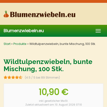
Skip
to
main
content
Blumenzwiebeln.eu
Togg
navig
Start
»
Produkte
»
Wildtulpenzwiebeln, bunte Mischung, 100 Stk.
Wildtulpenzwiebeln, bunte
Mischung, 100 Stk.
(4.5 / 5 bei 89 Stimmen)
10,90 €
inkl. gesetzlicher MwSt.
Zuletzt aktualisiert am: 10. August 2026 07:10