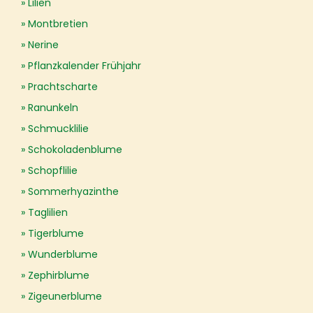
Lilien
Montbretien
Nerine
Pflanzkalender Frühjahr
Prachtscharte
Ranunkeln
Schmucklilie
Schokoladenblume
Schopflilie
Sommerhyazinthe
Taglilien
Tigerblume
Wunderblume
Zephirblume
Zigeunerblume