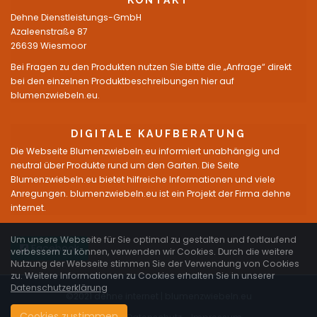
KONTAKT
Dehne Dienstleistungs-GmbH
Azaleenstraße 87
26639 Wiesmoor
Bei Fragen zu den Produkten nutzen Sie bitte die „Anfrage“ direkt
bei den einzelnen Produktbeschreibungen hier auf
blumenzwiebeln.eu.
DIGITALE KAUFBERATUNG
Die Webseite Blumenzwiebeln.eu informiert unabhängig und
neutral über Produkte rund um den Garten. Die Seite
Blumenzwiebeln.eu bietet hilfreiche Informationen und viele
Anregungen. blumenzwiebeln.eu ist ein Projekt der Firma dehne
internet.
Um unsere Webseite für Sie optimal zu gestalten und fortlaufend
Facebook
verbessern zu können, verwenden wir Cookies. Durch die weitere
Nutzung der Webseite stimmen Sie der Verwendung von Cookies
zu. Weitere Informationen zu Cookies erhalten Sie in unserer
Datenschutzerklärung
©2021 dehne internet |
blumenzwiebeln.eu
Cookies zustimmen