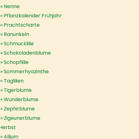
Nerine
Pflanzkalender Frühjahr
Prachtscharte
Ranunkeln
Schmucklilie
Schokoladenblume
Schopflilie
Sommerhyazinthe
Taglilien
Tigerblume
Wunderblume
Zephirblume
Zigeunerblume
Herbst
Allium