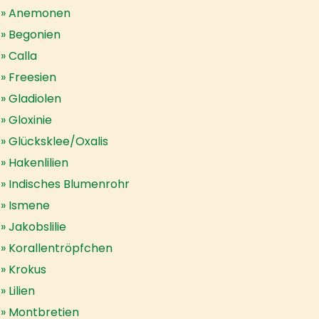
Anemonen
Begonien
Calla
Freesien
Gladiolen
Gloxinie
Glücksklee/Oxalis
Hakenlilien
Indisches Blumenrohr
Ismene
Jakobslilie
Korallentröpfchen
Krokus
Lilien
Montbretien