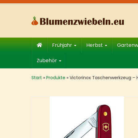
Skip
to
main
content
Frühjahr
Herbst
Garten
Zubehör
Start
»
Produkte
»
Victorinox Taschenwerkzeug – 