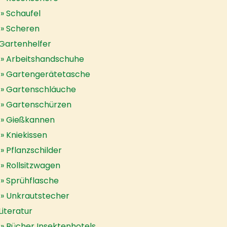
Schaufel
Scheren
Gartenhelfer
Arbeitshandschuhe
Gartengerätetasche
Gartenschläuche
Gartenschürzen
Gießkannen
Kniekissen
Pflanzschilder
Rollsitzwagen
Sprühflasche
Unkrautstecher
Literatur
Bücher Insektenhotels