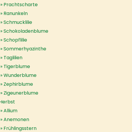
Prachtscharte
Ranunkeln
Schmucklilie
Schokoladenblume
Schopflilie
Sommerhyazinthe
Taglilien
Tigerblume
Wunderblume
Zephirblume
Zigeunerblume
Herbst
Allium
Anemonen
Frühlingsstern