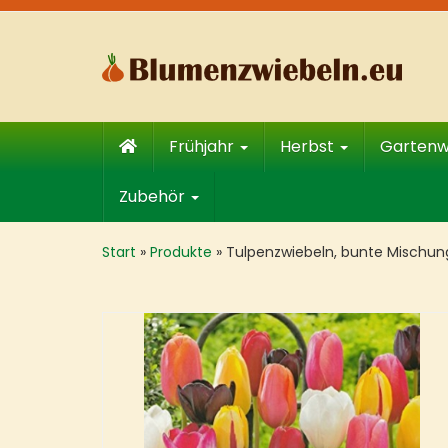
Skip
to
main
content
Frühjahr
Herbst
Garten
Zubehör
Start
»
Produkte
»
Tulpenzwiebeln, bunte Mischung,