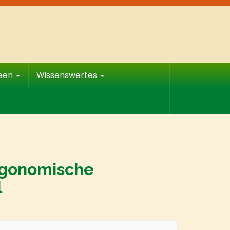
deen
Wissenswertes
rgonomische
l