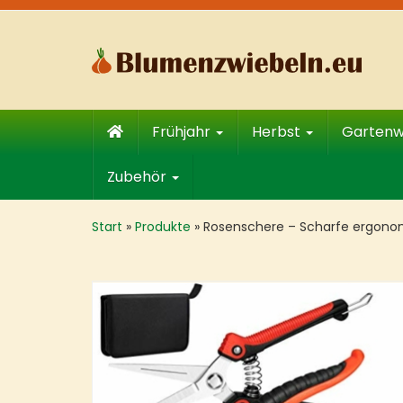
Skip
to
main
content
Frühjahr
Herbst
Garten
Zubehör
Start
»
Produkte
»
Rosenschere – Scharfe ergonom