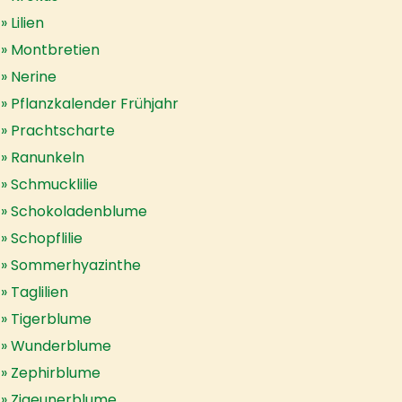
Lilien
Montbretien
Nerine
Pflanzkalender Frühjahr
Prachtscharte
Ranunkeln
Schmucklilie
Schokoladenblume
Schopflilie
Sommerhyazinthe
Taglilien
Tigerblume
Wunderblume
Zephirblume
Zigeunerblume