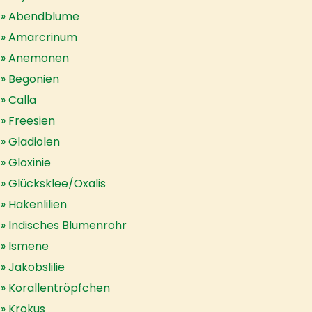
Abendblume
Amarcrinum
Anemonen
Begonien
Calla
Freesien
Gladiolen
Gloxinie
Glücksklee/Oxalis
Hakenlilien
Indisches Blumenrohr
Ismene
Jakobslilie
Korallentröpfchen
Krokus