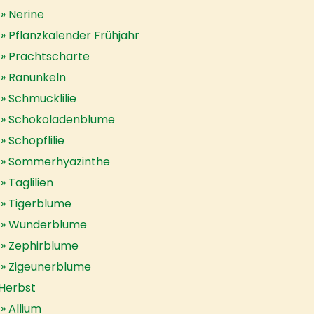
Nerine
Pflanzkalender Frühjahr
Prachtscharte
Ranunkeln
Schmucklilie
Schokoladenblume
Schopflilie
Sommerhyazinthe
Taglilien
Tigerblume
Wunderblume
Zephirblume
Zigeunerblume
Herbst
Allium