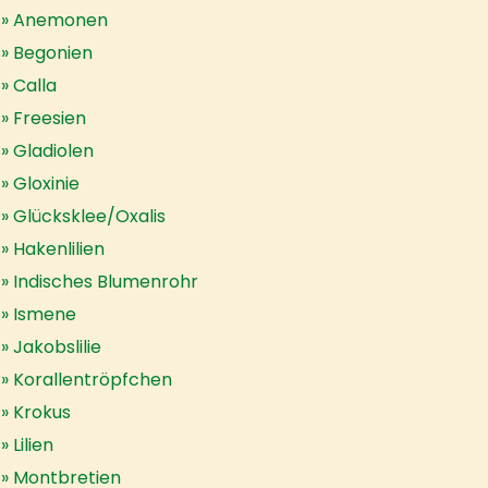
Anemonen
Begonien
Calla
Freesien
Gladiolen
Gloxinie
Glücksklee/Oxalis
Hakenlilien
Indisches Blumenrohr
Ismene
Jakobslilie
Korallentröpfchen
Krokus
Lilien
Montbretien