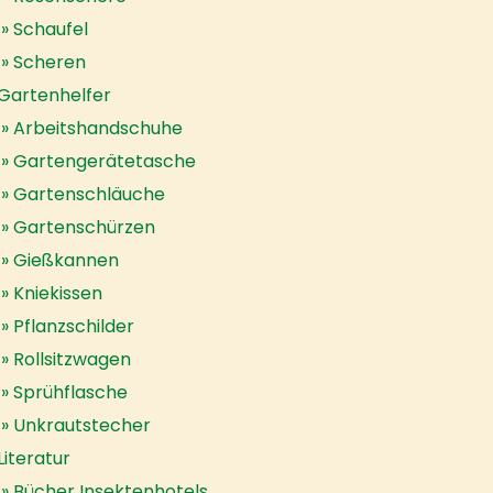
Schaufel
Scheren
Gartenhelfer
Arbeitshandschuhe
Gartengerätetasche
Gartenschläuche
Gartenschürzen
Gießkannen
Kniekissen
Pflanzschilder
Rollsitzwagen
Sprühflasche
Unkrautstecher
Literatur
Bücher Insektenhotels