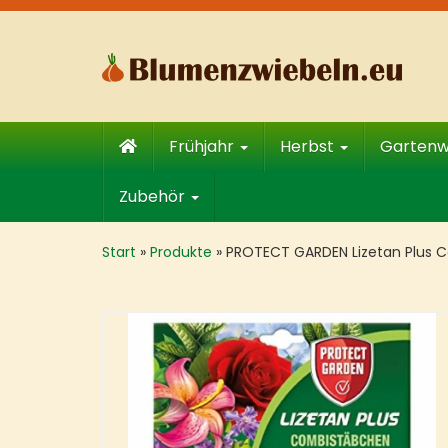
Skip
to
main
content
Frühjahr
Herbst
Garten
Zubehör
Start
»
Produkte
»
PROTECT GARDEN Lizetan Plus C