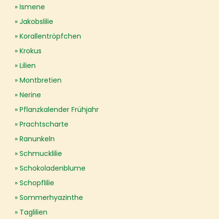
Ismene
Jakobslilie
Korallentröpfchen
Krokus
Lilien
Montbretien
Nerine
Pflanzkalender Frühjahr
Prachtscharte
Ranunkeln
Schmucklilie
Schokoladenblume
Schopflilie
Sommerhyazinthe
Taglilien