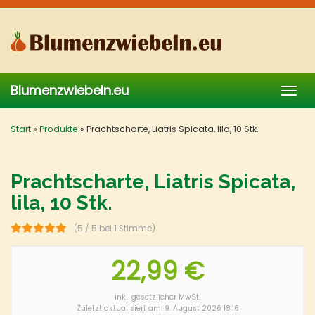
Skip
to
main
content
Blumenzwiebeln.eu
Togg
navig
Start
»
Produkte
»
Prachtscharte, Liatris Spicata, lila, 10 Stk.
Prachtscharte, Liatris Spicata,
lila, 10 Stk.
(5 / 5 bei 1 Stimme)
22,99 €
inkl. gesetzlicher MwSt.
Zuletzt aktualisiert am: 9. August 2026 18:16