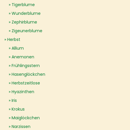
Tigerblume
Wunderblume
Zephirblume
Zigeunerblume
Herbst
Allium
Anemonen
Frühlingsstern
Hasenglöckchen
Herbstzeitlose
Hyazinthen
Iris
Krokus
Maiglöckchen
Narzissen