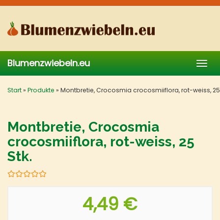
Skip
to
main
content
Blumenzwiebeln.eu
Togg
navig
Start
»
Produkte
»
Montbretie, Crocosmia crocosmiiflora, rot-weiss, 25 
Montbretie, Crocosmia
crocosmiiflora, rot-weiss, 25
Stk.
4,49 €