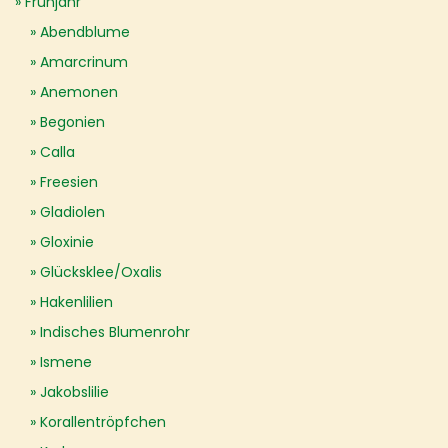
Frühjahr
Abendblume
Amarcrinum
Anemonen
Begonien
Calla
Freesien
Gladiolen
Gloxinie
Glücksklee/Oxalis
Hakenlilien
Indisches Blumenrohr
Ismene
Jakobslilie
Korallentröpfchen