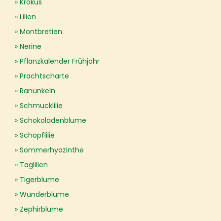
Krokus
Lilien
Montbretien
Nerine
Pflanzkalender Frühjahr
Prachtscharte
Ranunkeln
Schmucklilie
Schokoladenblume
Schopflilie
Sommerhyazinthe
Taglilien
Tigerblume
Wunderblume
Zephirblume