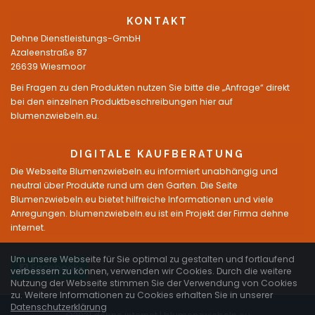
KONTAKT
Dehne Dienstleistungs-GmbH
Azaleenstraße 87
26639 Wiesmoor
Bei Fragen zu den Produkten nutzen Sie bitte die „Anfrage“ direkt
bei den einzelnen Produktbeschreibungen hier auf
blumenzwiebeln.eu.
DIGITALE KAUFBERATUNG
Die Webseite Blumenzwiebeln.eu informiert unabhängig und
neutral über Produkte rund um den Garten. Die Seite
Blumenzwiebeln.eu bietet hilfreiche Informationen und viele
Anregungen. blumenzwiebeln.eu ist ein Projekt der Firma dehne
internet.
Um unsere Webseite für Sie optimal zu gestalten und fortlaufend
Facebook
verbessern zu können, verwenden wir Cookies. Durch die weitere
Nutzung der Webseite stimmen Sie der Verwendung von Cookies
zu. Weitere Informationen zu Cookies erhalten Sie in unserer
Datenschutzerklärung