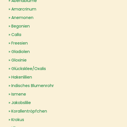
Abendblume
Amarcrinum
Anemonen
Begonien
Calla
Freesien
Gladiolen
Gloxinie
Glücksklee/Oxalis
Hakenlilien
Indisches Blumenrohr
Ismene
Jakobslilie
Korallentröpfchen
Krokus