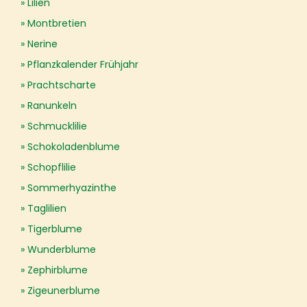
Lilien
Montbretien
Nerine
Pflanzkalender Frühjahr
Prachtscharte
Ranunkeln
Schmucklilie
Schokoladenblume
Schopflilie
Sommerhyazinthe
Taglilien
Tigerblume
Wunderblume
Zephirblume
Zigeunerblume