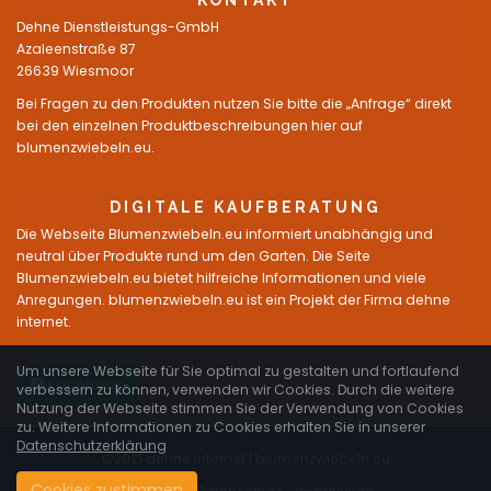
KONTAKT
Dehne Dienstleistungs-GmbH
Azaleenstraße 87
26639 Wiesmoor
Bei Fragen zu den Produkten nutzen Sie bitte die „Anfrage“ direkt
bei den einzelnen Produktbeschreibungen hier auf
blumenzwiebeln.eu.
DIGITALE KAUFBERATUNG
Die Webseite Blumenzwiebeln.eu informiert unabhängig und
neutral über Produkte rund um den Garten. Die Seite
Blumenzwiebeln.eu bietet hilfreiche Informationen und viele
Anregungen. blumenzwiebeln.eu ist ein Projekt der Firma dehne
internet.
Um unsere Webseite für Sie optimal zu gestalten und fortlaufend
Facebook
verbessern zu können, verwenden wir Cookies. Durch die weitere
Nutzung der Webseite stimmen Sie der Verwendung von Cookies
zu. Weitere Informationen zu Cookies erhalten Sie in unserer
Datenschutzerklärung
©2021 dehne internet |
blumenzwiebeln.eu
Cookies zustimmen