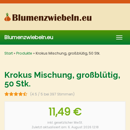
Skip
to
main
content
Blumenzwiebeln.eu
Togg
navig
Start
»
Produkte
»
Krokus Mischung, großblütig, 50 Stk.
Krokus Mischung, großblütig,
50 Stk.
(4.5 / 5 bei 397 Stimmen)
11,49 €
inkl. gesetzlicher MwSt.
Zuletzt aktualisiert am: 6. August 2026 12:18