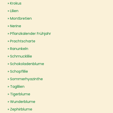
Krokus
Lilien
Montbretien
Nerine
Pflanzkalender Frühjahr
Prachtscharte
Ranunkeln
Schmucklilie
Schokoladenblume
Schopflilie
Sommerhyazinthe
Taglilien
Tigerblume
Wunderblume
Zephirblume