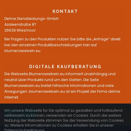
KONTAKT
Dehne Dienstleistungs-GmbH
Azaleenstraße 87
26639 Wiesmoor
Bei Fragen zu den Produkten nutzen Sie bitte die „Anfrage“ direkt
bei den einzelnen Produktbeschreibungen hier auf
blumenzwiebeln.eu.
DIGITALE KAUFBERATUNG
Die Webseite Blumenzwiebeln.eu informiert unabhängig und
neutral über Produkte rund um den Garten. Die Seite
Blumenzwiebeln.eu bietet hilfreiche Informationen und viele
Anregungen. blumenzwiebeln.eu ist ein Projekt der Firma dehne
internet.
Um unsere Webseite für Sie optimal zu gestalten und fortlaufend
Facebook
verbessern zu können, verwenden wir Cookies. Durch die weitere
Nutzung der Webseite stimmen Sie der Verwendung von Cookies
zu. Weitere Informationen zu Cookies erhalten Sie in unserer
Datenschutzerklärung