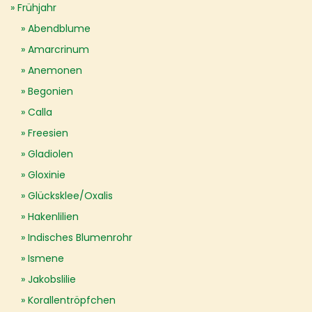
Frühjahr
Abendblume
Amarcrinum
Anemonen
Begonien
Calla
Freesien
Gladiolen
Gloxinie
Glücksklee/Oxalis
Hakenlilien
Indisches Blumenrohr
Ismene
Jakobslilie
Korallentröpfchen