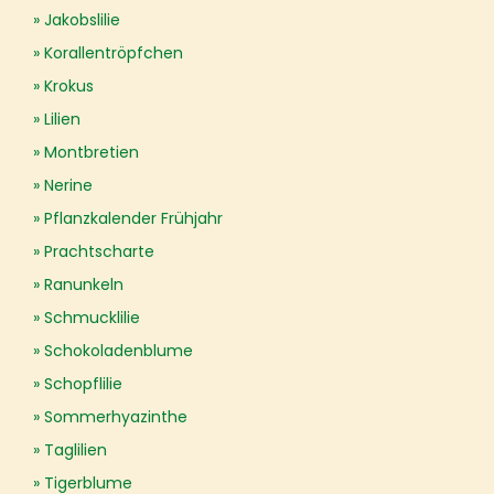
Jakobslilie
Korallentröpfchen
Krokus
Lilien
Montbretien
Nerine
Pflanzkalender Frühjahr
Prachtscharte
Ranunkeln
Schmucklilie
Schokoladenblume
Schopflilie
Sommerhyazinthe
Taglilien
Tigerblume