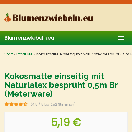
Skip
to
main
content
Blumenzwiebeln.eu
Togg
navig
Start
»
Produkte
»
Kokosmatte einseitig mit Naturlatex besprüht 0,5m B
Kokosmatte einseitig mit
Naturlatex besprüht 0,5m Br.
(Meterware)
(4.5 / 5 bei 252 Stimmen)
5,19 €