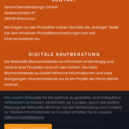
KONTAKT
Dehne Dienstleistungs-GmbH
Azaleenstraße 87
26639 Wiesmoor
Bei Fragen zu den Produkten nutzen Sie bitte die „Anfrage“ direkt
bei den einzelnen Produktbeschreibungen hier auf
blumenzwiebeln.eu.
DIGITALE KAUFBERATUNG
Die Webseite Blumenzwiebeln.eu informiert unabhängig und
neutral über Produkte rund um den Garten. Die Seite
Blumenzwiebeln.eu bietet hilfreiche Informationen und viele
Anregungen. blumenzwiebeln.eu ist ein Projekt der Firma dehne
internet.
Um unsere Webseite für Sie optimal zu gestalten und fortlaufend
Facebook
verbessern zu können, verwenden wir Cookies. Durch die weitere
Nutzung der Webseite stimmen Sie der Verwendung von Cookies
zu. Weitere Informationen zu Cookies erhalten Sie in unserer
Datenschutzerklärung
©2021 dehne internet |
blumenzwiebeln.eu
Cookies zustimmen