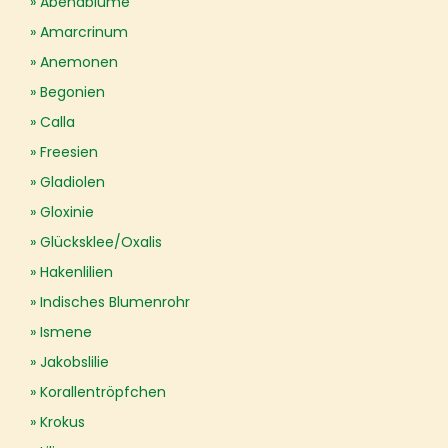
Abendblume
Amarcrinum
Anemonen
Begonien
Calla
Freesien
Gladiolen
Gloxinie
Glücksklee/Oxalis
Hakenlilien
Indisches Blumenrohr
Ismene
Jakobslilie
Korallentröpfchen
Krokus