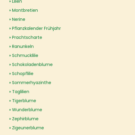
Lilien
Montbretien
Nerine
Pflanzkalender Frühjahr
Prachtscharte
Ranunkeln
Schmucklilie
Schokoladenblume
Schopflilie
Sommerhyazinthe
Taglilien
Tigerblume
Wunderblume
Zephirblume
Zigeunerblume