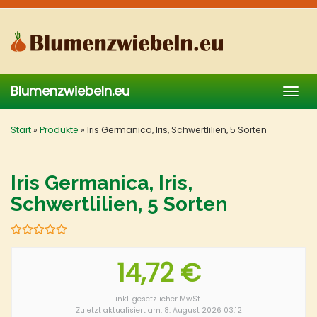
Skip
to
main
content
Blumenzwiebeln.eu
Togg
navig
Start
»
Produkte
»
Iris Germanica, Iris, Schwertlilien, 5 Sorten
Iris Germanica, Iris,
Schwertlilien, 5 Sorten
14,72 €
inkl. gesetzlicher MwSt.
Zuletzt aktualisiert am: 8. August 2026 03:12