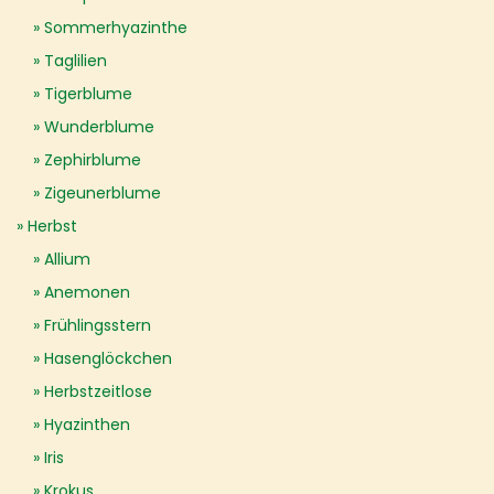
Sommerhyazinthe
Taglilien
Tigerblume
Wunderblume
Zephirblume
Zigeunerblume
Herbst
Allium
Anemonen
Frühlingsstern
Hasenglöckchen
Herbstzeitlose
Hyazinthen
Iris
Krokus