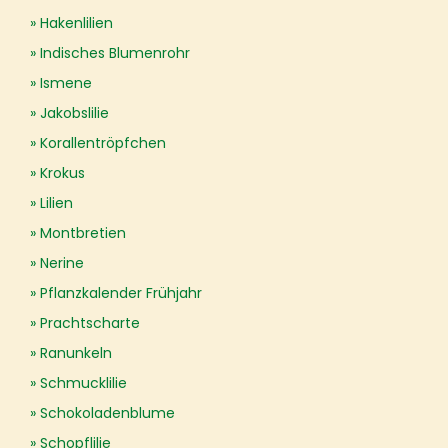
Hakenlilien
Indisches Blumenrohr
Ismene
Jakobslilie
Korallentröpfchen
Krokus
Lilien
Montbretien
Nerine
Pflanzkalender Frühjahr
Prachtscharte
Ranunkeln
Schmucklilie
Schokoladenblume
Schopflilie