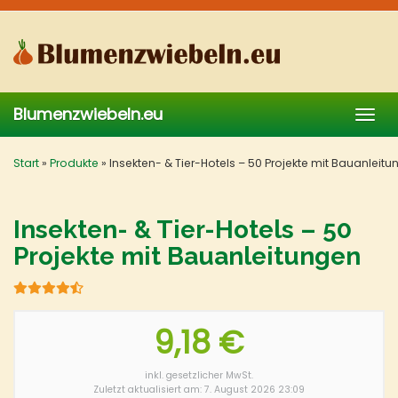
Skip
to
main
content
Blumenzwiebeln.eu
Togg
navig
Start
»
Produkte
»
Insekten- & Tier-Hotels – 50 Projekte mit Bauanleit
Insekten- & Tier-Hotels – 50
Projekte mit Bauanleitungen
9,18 €
inkl. gesetzlicher MwSt.
Zuletzt aktualisiert am: 7. August 2026 23:09