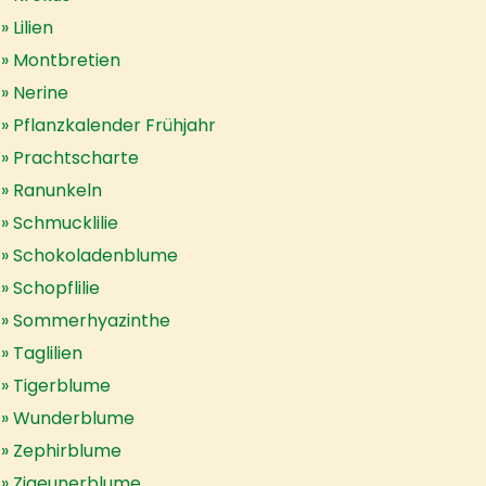
Lilien
Montbretien
Nerine
Pflanzkalender Frühjahr
Prachtscharte
Ranunkeln
Schmucklilie
Schokoladenblume
Schopflilie
Sommerhyazinthe
Taglilien
Tigerblume
Wunderblume
Zephirblume
Zigeunerblume