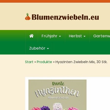
Skip
to
main
content
Frühjahr
Herbst
Garten
Zubehör
Start
»
Produkte
»
Hyazinten Zwiebeln Mix, 30 Stk.