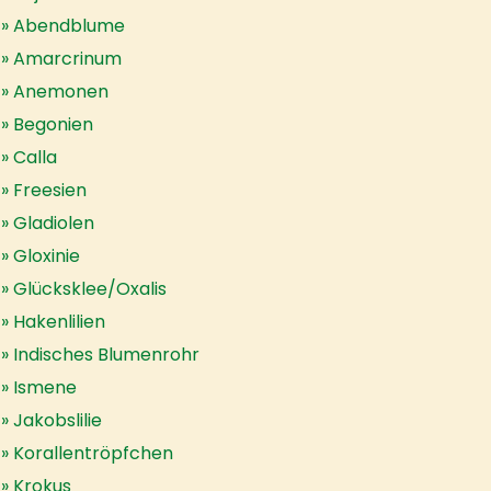
Abendblume
Amarcrinum
Anemonen
Begonien
Calla
Freesien
Gladiolen
Gloxinie
Glücksklee/Oxalis
Hakenlilien
Indisches Blumenrohr
Ismene
Jakobslilie
Korallentröpfchen
Krokus