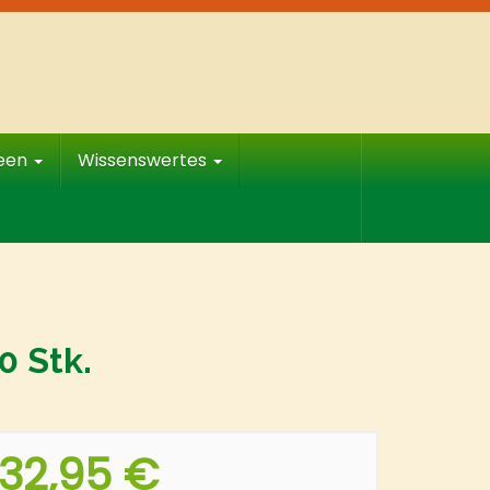
deen
Wissenswertes
0 Stk.
32,95 €