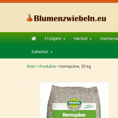
Skip
to
main
content
Frühjahr
Herbst
Garten
Zubehör
Start
»
Produkte
»
Hornspäne, 20 kg