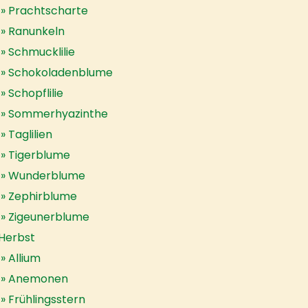
Prachtscharte
Ranunkeln
Schmucklilie
Schokoladenblume
Schopflilie
Sommerhyazinthe
Taglilien
Tigerblume
Wunderblume
Zephirblume
Zigeunerblume
Herbst
Allium
Anemonen
Frühlingsstern