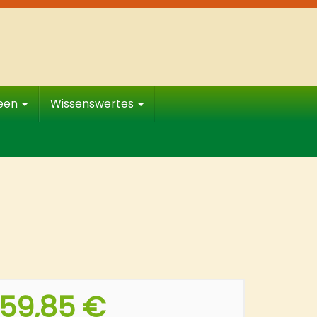
deen
Wissenswertes
59,85 €