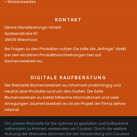
Wissenswertes
KONTAKT
Dehne Dienstleistungs-GmbH
Azaleenstraße 87
26639 Wiesmoor
Bei Fragen zu den Produkten nutzen Sie bitte die „Anfrage“ direkt
bei den einzelnen Produktbeschreibungen hier auf
blumenzwiebeln.eu.
DIGITALE KAUFBERATUNG
Die Webseite Blumenzwiebeln.eu informiert unabhängig und
neutral über Produkte rund um den Garten. Die Seite
Blumenzwiebeln.eu bietet hilfreiche Informationen und viele
Anregungen. blumenzwiebeln.eu ist ein Projekt der Firma dehne
internet.
Um unsere Webseite für Sie optimal zu gestalten und fortlaufend
Facebook
verbessern zu können, verwenden wir Cookies. Durch die weitere
Nutzung der Webseite stimmen Sie der Verwendung von Cookies