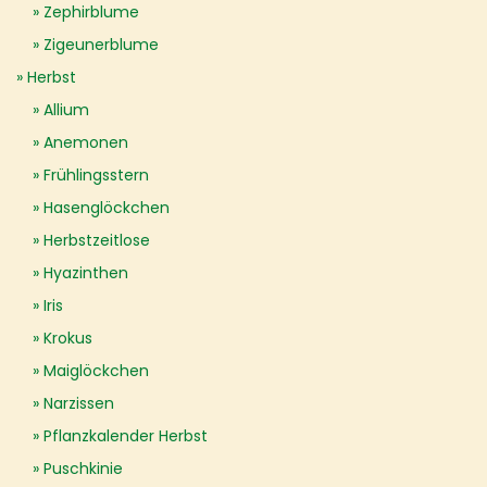
Zephirblume
Zigeunerblume
Herbst
Allium
Anemonen
Frühlingsstern
Hasenglöckchen
Herbstzeitlose
Hyazinthen
Iris
Krokus
Maiglöckchen
Narzissen
Pflanzkalender Herbst
Puschkinie