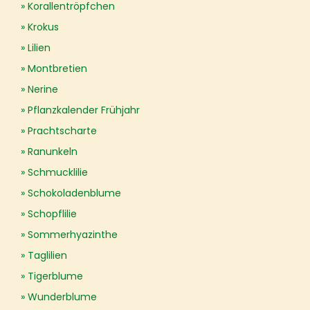
Korallentröpfchen
Krokus
Lilien
Montbretien
Nerine
Pflanzkalender Frühjahr
Prachtscharte
Ranunkeln
Schmucklilie
Schokoladenblume
Schopflilie
Sommerhyazinthe
Taglilien
Tigerblume
Wunderblume