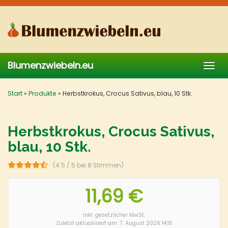
Skip
to
main
content
Blumenzwiebeln.eu
Togg
navig
Start
»
Produkte
»
Herbstkrokus, Crocus Sativus, blau, 10 Stk.
Herbstkrokus, Crocus Sativus,
blau, 10 Stk.
(4.5 / 5 bei 8 Stimmen)
11,69 €
inkl. gesetzlicher MwSt.
Zuletzt aktualisiert am: 7. August 2026 14:15