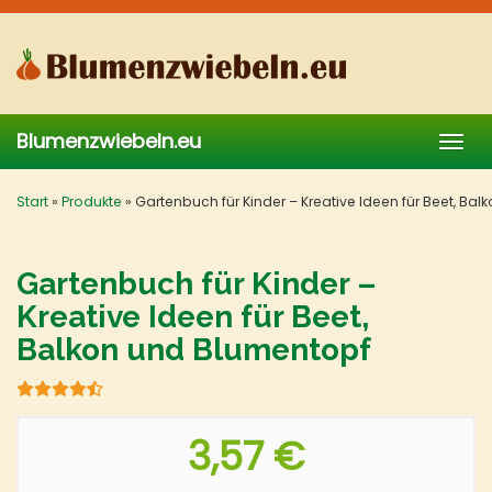
Skip
to
main
content
Blumenzwiebeln.eu
Togg
navig
Start
»
Produkte
»
Gartenbuch für Kinder – Kreative Ideen für Beet, Ba
Gartenbuch für Kinder –
Kreative Ideen für Beet,
Balkon und Blumentopf
3,57 €