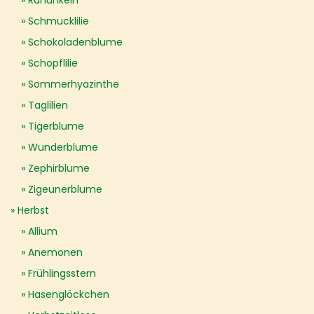
Ranunkeln
Schmucklilie
Schokoladenblume
Schopflilie
Sommerhyazinthe
Taglilien
Tigerblume
Wunderblume
Zephirblume
Zigeunerblume
Herbst
Allium
Anemonen
Frühlingsstern
Hasenglöckchen