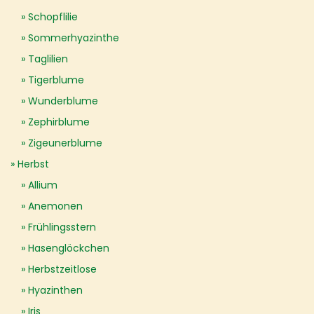
Schopflilie
Sommerhyazinthe
Taglilien
Tigerblume
Wunderblume
Zephirblume
Zigeunerblume
Herbst
Allium
Anemonen
Frühlingsstern
Hasenglöckchen
Herbstzeitlose
Hyazinthen
Iris