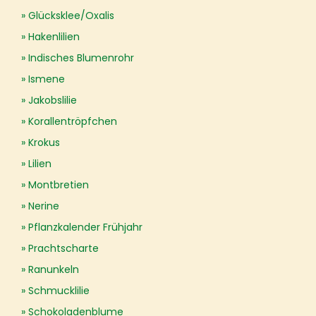
Glücksklee/Oxalis
Hakenlilien
Indisches Blumenrohr
Ismene
Jakobslilie
Korallentröpfchen
Krokus
Lilien
Montbretien
Nerine
Pflanzkalender Frühjahr
Prachtscharte
Ranunkeln
Schmucklilie
Schokoladenblume