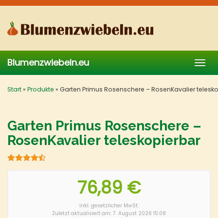
Skip
to
main
content
Blumenzwiebeln.eu
Togg
navig
Start
»
Produkte
»
Garten Primus Rosenschere – RosenKavalier telesk
Garten Primus Rosenschere –
RosenKavalier teleskopierbar
76,89 €
inkl. gesetzlicher MwSt.
Zuletzt aktualisiert am: 7. August 2026 15:08