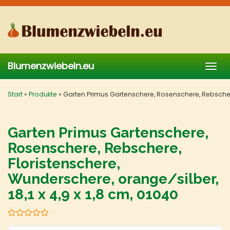
Skip
to
main
content
Blumenzwiebeln.eu
Togg
navig
Start
»
Produkte
»
Garten Primus Gartenschere, Rosenschere, Rebschere, 
Garten Primus Gartenschere,
Rosenschere, Rebschere,
Floristenschere,
Wunderschere, orange/silber,
18,1 x 4,9 x 1,8 cm, 01040