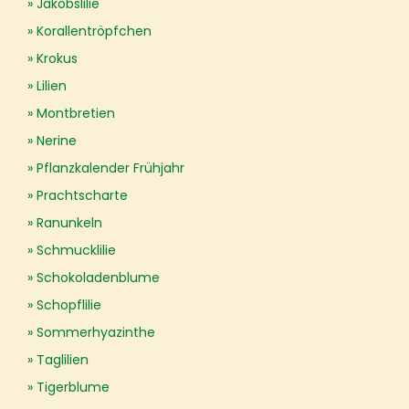
Jakobslilie
Korallentröpfchen
Krokus
Lilien
Montbretien
Nerine
Pflanzkalender Frühjahr
Prachtscharte
Ranunkeln
Schmucklilie
Schokoladenblume
Schopflilie
Sommerhyazinthe
Taglilien
Tigerblume