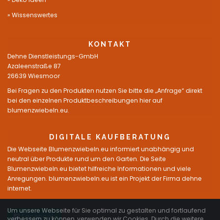
Wissenswertes
KONTAKT
Dehne Dienstleistungs-GmbH
Azaleenstraße 87
26639 Wiesmoor
Bei Fragen zu den Produkten nutzen Sie bitte die „Anfrage“ direkt
bei den einzelnen Produktbeschreibungen hier auf
blumenzwiebeln.eu.
DIGITALE KAUFBERATUNG
Die Webseite Blumenzwiebeln.eu informiert unabhängig und
neutral über Produkte rund um den Garten. Die Seite
Blumenzwiebeln.eu bietet hilfreiche Informationen und viele
Anregungen. blumenzwiebeln.eu ist ein Projekt der Firma dehne
internet.
Um unsere Webseite für Sie optimal zu gestalten und fortlaufend
Facebook
verbessern zu können, verwenden wir Cookies. Durch die weitere