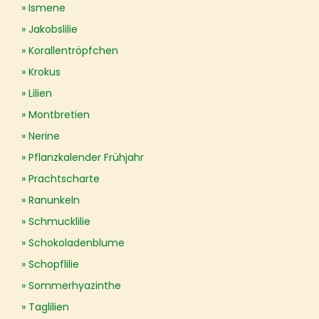
Ismene
Jakobslilie
Korallentröpfchen
Krokus
Lilien
Montbretien
Nerine
Pflanzkalender Frühjahr
Prachtscharte
Ranunkeln
Schmucklilie
Schokoladenblume
Schopflilie
Sommerhyazinthe
Taglilien