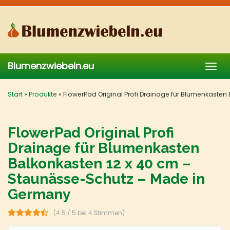
Skip
to
main
content
Blumenzwiebeln.eu
Togg
navig
Start
»
Produkte
»
FlowerPad Original Profi Drainage für Blumenkaste
FlowerPad Original Profi
Drainage für Blumenkasten
Balkonkasten 12 x 40 cm –
Staunässe-Schutz – Made in
Germany
(4.5 / 5 bei 4 Stimmen)