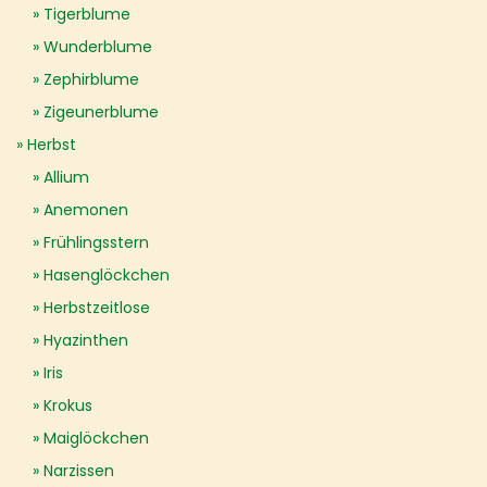
Tigerblume
Wunderblume
Zephirblume
Zigeunerblume
Herbst
Allium
Anemonen
Frühlingsstern
Hasenglöckchen
Herbstzeitlose
Hyazinthen
Iris
Krokus
Maiglöckchen
Narzissen