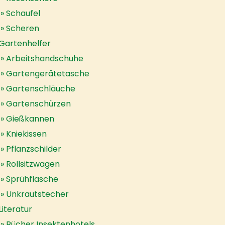
Schaufel
Scheren
Gartenhelfer
Arbeitshandschuhe
Gartengerätetasche
Gartenschläuche
Gartenschürzen
Gießkannen
Kniekissen
Pflanzschilder
Rollsitzwagen
Sprühflasche
Unkrautstecher
Literatur
Bücher Insektenhotels