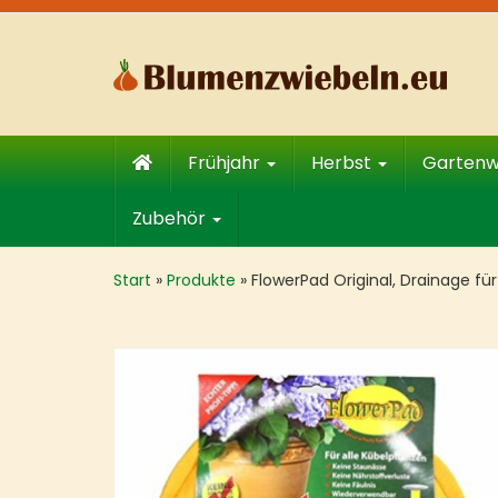
Skip
to
main
content
Frühjahr
Herbst
Garten
Zubehör
Start
»
Produkte
»
FlowerPad Original, Drainage fü