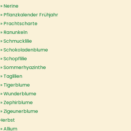
Nerine
Pflanzkalender Frühjahr
Prachtscharte
Ranunkeln
Schmucklilie
Schokoladenblume
Schopflilie
Sommerhyazinthe
Taglilien
Tigerblume
Wunderblume
Zephirblume
Zigeunerblume
Herbst
Allium