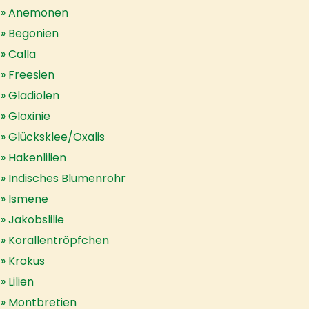
Anemonen
Begonien
Calla
Freesien
Gladiolen
Gloxinie
Glücksklee/Oxalis
Hakenlilien
Indisches Blumenrohr
Ismene
Jakobslilie
Korallentröpfchen
Krokus
Lilien
Montbretien