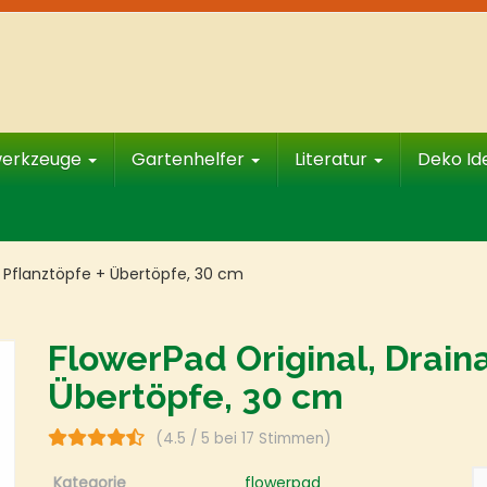
werkzeuge
Gartenhelfer
Literatur
Deko I
r Pflanztöpfe + Übertöpfe, 30 cm
FlowerPad Original, Draina
Übertöpfe, 30 cm
(4.5 / 5 bei 17 Stimmen)
Kategorie
flowerpad