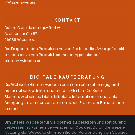
Wissenswertes
KONTAKT
Dehne Dienstleistungs-GmbH
Azaleenstraße 87
26639 Wiesmoor
Bei Fragen zu den Produkten nutzen Sie bitte die „Anfrage“ direkt
bei den einzelnen Produktbeschreibungen hier auf
blumenzwiebeln.eu.
DIGITALE KAUFBERATUNG
Die Webseite Blumenzwiebeln.eu informiert unabhängig und
neutral über Produkte rund um den Garten. Die Seite
Blumenzwiebeln.eu bietet hilfreiche Informationen und viele
Anregungen. blumenzwiebeln.eu ist ein Projekt der Firma dehne
internet.
Um unsere Webseite für Sie optimal zu gestalten und fortlaufend
Facebook
verbessern zu können, verwenden wir Cookies. Durch die weitere
Nutzung der Webseite stimmen Sie der Verwendung von Cookies