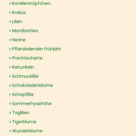
Korallentröpfchen
Krokus
Lilien
Montbretien
Nerine
Pflanzkalender Frühjahr
Prachtscharte
Ranunkeln
Schmucklilie
Schokoladenblume
Schopflilie
Sommerhyazinthe
Taglilien
Tigerblume
Wunderblume