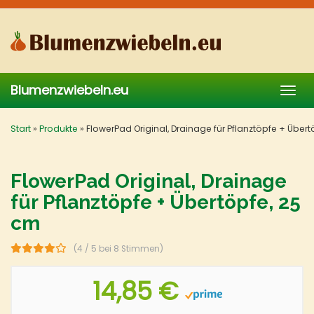
Skip
to
main
content
Blumenzwiebeln.eu
Togg
navig
Start
»
Produkte
»
FlowerPad Original, Drainage für Pflanztöpfe + Über
FlowerPad Original, Drainage
für Pflanztöpfe + Übertöpfe, 25
cm
(4 / 5 bei 8 Stimmen)
14,85 €