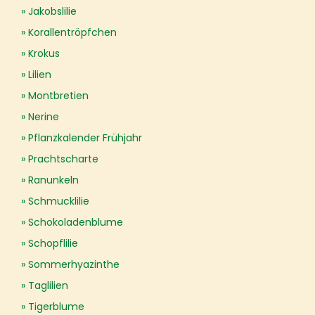
Jakobslilie
Korallentröpfchen
Krokus
Lilien
Montbretien
Nerine
Pflanzkalender Frühjahr
Prachtscharte
Ranunkeln
Schmucklilie
Schokoladenblume
Schopflilie
Sommerhyazinthe
Taglilien
Tigerblume