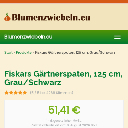
Skip
to
main
content
Blumenzwiebeln.eu
Togg
navig
Start
»
Produkte
»
Fiskars Gärtnerspaten, 125 cm, Grau/Schwarz
Fiskars Gärtnerspaten, 125 cm,
Grau/Schwarz
(5 / 5 bei 4268 Stimmen)
51,41 €
inkl. gesetzlicher MwSt.
Zuletzt aktualisiert am: 9. August 2026 05:11