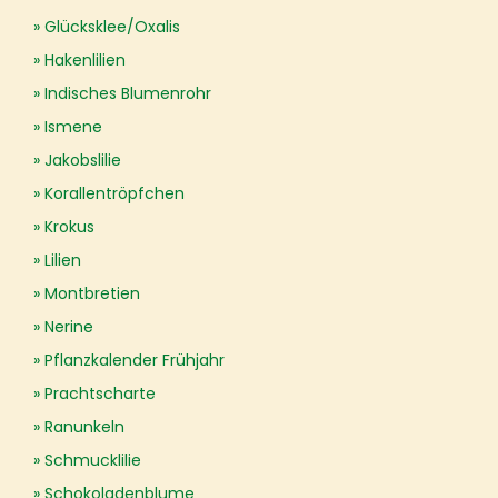
Glücksklee/Oxalis
Hakenlilien
Indisches Blumenrohr
Ismene
Jakobslilie
Korallentröpfchen
Krokus
Lilien
Montbretien
Nerine
Pflanzkalender Frühjahr
Prachtscharte
Ranunkeln
Schmucklilie
Schokoladenblume