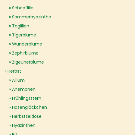
Schopflilie
Sommerhyazinthe
Taglilien
Tigerblume
Wunderblume
Zephirblume
Zigeunerblume
Herbst
Allium
Anemonen
Frühlingsstern
Hasenglöckchen
Herbstzeitlose
Hyazinthen
Iris