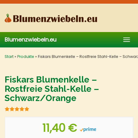
Skip
to
main
content
Blumenzwiebeln.eu
Togg
navig
Start
»
Produkte
»
Fiskars Blumenkelle – Rostfreie Stahl-Kelle – Schwa
Fiskars Blumenkelle –
Rostfreie Stahl-Kelle –
Schwarz/Orange
11,40 €