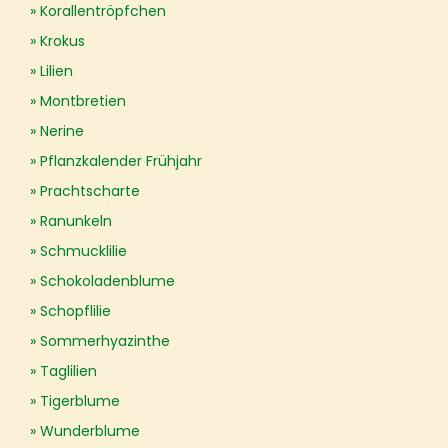
Korallentröpfchen
Krokus
Lilien
Montbretien
Nerine
Pflanzkalender Frühjahr
Prachtscharte
Ranunkeln
Schmucklilie
Schokoladenblume
Schopflilie
Sommerhyazinthe
Taglilien
Tigerblume
Wunderblume