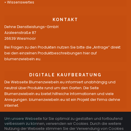
Wissenswertes
KONTAKT
Dehne Dienstleistungs-GmbH
Azaleenstraße 87
26639 Wiesmoor
Bei Fragen zu den Produkten nutzen Sie bitte die „Anfrage“ direkt
bei den einzelnen Produktbeschreibungen hier auf
blumenzwiebeln.eu.
DIGITALE KAUFBERATUNG
Die Webseite Blumenzwiebeln.eu informiert unabhängig und
neutral über Produkte rund um den Garten. Die Seite
Blumenzwiebeln.eu bietet hilfreiche Informationen und viele
Anregungen. blumenzwiebeln.eu ist ein Projekt der Firma dehne
internet.
Um unsere Webseite für Sie optimal zu gestalten und fortlaufend
Facebook
verbessern zu können, verwenden wir Cookies. Durch die weitere
Nutzung der Webseite stimmen Sie der Verwendung von Cookies