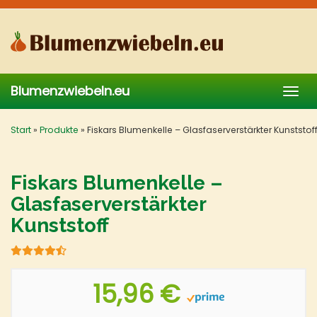
Skip
to
main
content
Blumenzwiebeln.eu
Togg
navig
Start
»
Produkte
»
Fiskars Blumenkelle – Glasfaserverstärkter Kunststof
Fiskars Blumenkelle –
Glasfaserverstärkter
Kunststoff
15,96 €