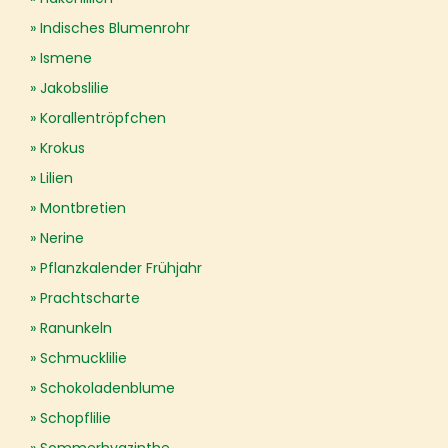
Indisches Blumenrohr
Ismene
Jakobslilie
Korallentröpfchen
Krokus
Lilien
Montbretien
Nerine
Pflanzkalender Frühjahr
Prachtscharte
Ranunkeln
Schmucklilie
Schokoladenblume
Schopflilie