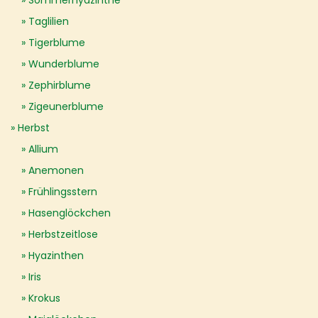
Sommerhyazinthe
Taglilien
Tigerblume
Wunderblume
Zephirblume
Zigeunerblume
Herbst
Allium
Anemonen
Frühlingsstern
Hasenglöckchen
Herbstzeitlose
Hyazinthen
Iris
Krokus