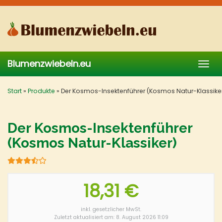
Skip
to
main
content
Blumenzwiebeln.eu
Togg
navig
Start
»
Produkte
»
Der Kosmos-Insektenführer (Kosmos Natur-Klassike
Der Kosmos-Insektenführer
(Kosmos Natur-Klassiker)
18,31 €
inkl. gesetzlicher MwSt.
Zuletzt aktualisiert am: 8. August 2026 11:09