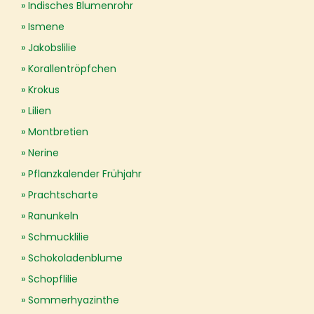
Indisches Blumenrohr
Ismene
Jakobslilie
Korallentröpfchen
Krokus
Lilien
Montbretien
Nerine
Pflanzkalender Frühjahr
Prachtscharte
Ranunkeln
Schmucklilie
Schokoladenblume
Schopflilie
Sommerhyazinthe