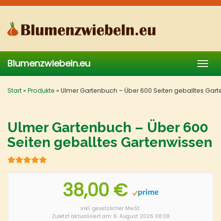
Skip
to
main
content
Blumenzwiebeln.eu
Togg
navig
Start
»
Produkte
»
Ulmer Gartenbuch – Über 600 Seiten geballtes Gar
Ulmer Gartenbuch – Über 600
Seiten geballtes Gartenwissen
38,00 €
inkl. gesetzlicher MwSt.
Zuletzt aktualisiert am: 6. August 2026 08:08