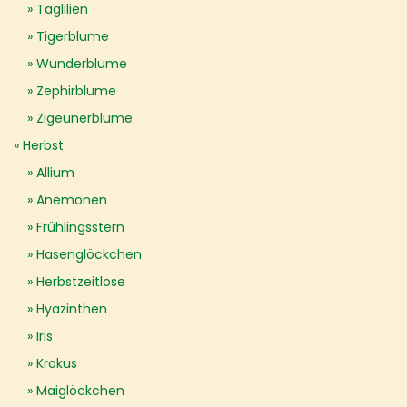
Taglilien
Tigerblume
Wunderblume
Zephirblume
Zigeunerblume
Herbst
Allium
Anemonen
Frühlingsstern
Hasenglöckchen
Herbstzeitlose
Hyazinthen
Iris
Krokus
Maiglöckchen