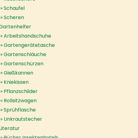
Schaufel
Scheren
Gartenhelfer
Arbeitshandschuhe
Gartengerätetasche
Gartenschläuche
Gartenschürzen
Gießkannen
Kniekissen
Pflanzschilder
Rollsitzwagen
Sprühflasche
Unkrautstecher
Literatur
Bücher Insektenhotels