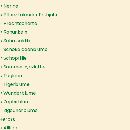
Nerine
Pflanzkalender Frühjahr
Prachtscharte
Ranunkeln
Schmucklilie
Schokoladenblume
Schopflilie
Sommerhyazinthe
Taglilien
Tigerblume
Wunderblume
Zephirblume
Zigeunerblume
Herbst
Allium