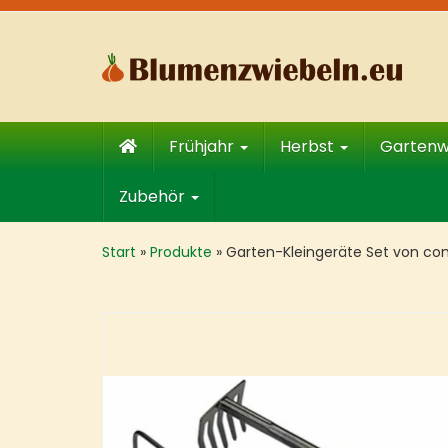
Skip
to
main
content
Frühjahr
Herbst
Garten
Zubehör
Start
»
Produkte
»
Garten-Kleingeräte Set von co