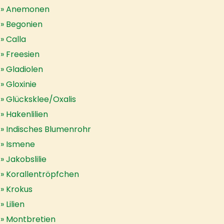
Anemonen
Begonien
Calla
Freesien
Gladiolen
Gloxinie
Glücksklee/Oxalis
Hakenlilien
Indisches Blumenrohr
Ismene
Jakobslilie
Korallentröpfchen
Krokus
Lilien
Montbretien