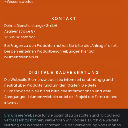
Wissenswertes
KONTAKT
Dehne Dienstleistungs-GmbH
Azaleenstraße 87
26639 Wiesmoor
Bei Fragen zu den Produkten nutzen Sie bitte die „Anfrage“ direkt
bei den einzelnen Produktbeschreibungen hier auf
blumenzwiebeln.eu.
DIGITALE KAUFBERATUNG
Die Webseite Blumenzwiebeln.eu informiert unabhängig und
neutral über Produkte rund um den Garten. Die Seite
Blumenzwiebeln.eu bietet hilfreiche Informationen und viele
Anregungen. blumenzwiebeln.eu ist ein Projekt der Firma dehne
internet.
Um unsere Webseite für Sie optimal zu gestalten und fortlaufend
Facebook
verbessern zu können, verwenden wir Cookies. Durch die weitere
Nutzung der Webseite stimmen Sie der Verwendung von Cookies