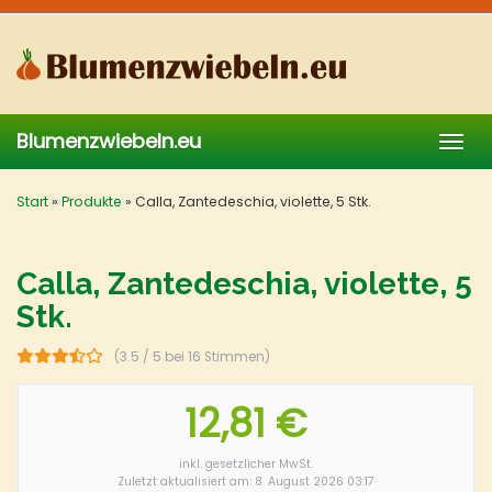
Skip
to
main
content
Blumenzwiebeln.eu
Togg
navig
Start
»
Produkte
»
Calla, Zantedeschia, violette, 5 Stk.
Calla, Zantedeschia, violette, 5
Stk.
(3.5 / 5 bei 16 Stimmen)
12,81 €
inkl. gesetzlicher MwSt.
Zuletzt aktualisiert am: 8. August 2026 03:17