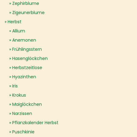
Zephirblume
Zigeunerblume
Herbst
Allium
Anemonen
Frühlingsstern
Hasenglöckchen
Herbstzeitlose
Hyazinthen
Iris
Krokus
Maiglöckchen
Narzissen
Pflanzkalender Herbst
Puschkinie