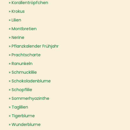
Korallentröpfchen
Krokus
Lilien
Montbretien
Nerine
Pflanzkalender Frühjahr
Prachtscharte
Ranunkeln
Schmucklilie
Schokoladenblume
Schopflilie
Sommerhyazinthe
Taglilien
Tigerblume
Wunderblume