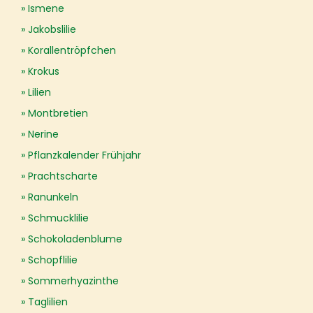
Ismene
Jakobslilie
Korallentröpfchen
Krokus
Lilien
Montbretien
Nerine
Pflanzkalender Frühjahr
Prachtscharte
Ranunkeln
Schmucklilie
Schokoladenblume
Schopflilie
Sommerhyazinthe
Taglilien