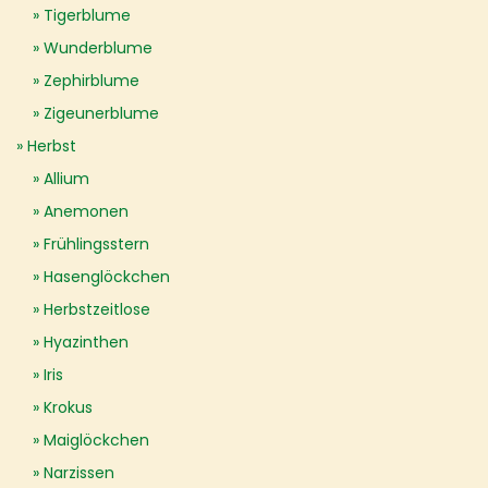
Tigerblume
Wunderblume
Zephirblume
Zigeunerblume
Herbst
Allium
Anemonen
Frühlingsstern
Hasenglöckchen
Herbstzeitlose
Hyazinthen
Iris
Krokus
Maiglöckchen
Narzissen