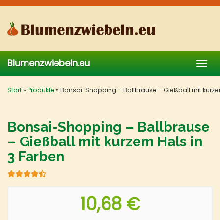
Skip
to
main
content
Blumenzwiebeln.eu
Togg
navig
Start
»
Produkte
»
Bonsai-Shopping – Ballbrause – Gießball mit kurze
Bonsai-Shopping – Ballbrause
– Gießball mit kurzem Hals in
3 Farben
10,68 €