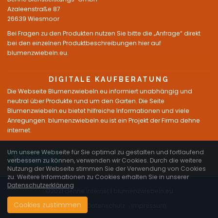
Azaleenstraße 87
26639 Wiesmoor
Bei Fragen zu den Produkten nutzen Sie bitte die „Anfrage“ direkt
bei den einzelnen Produktbeschreibungen hier auf
blumenzwiebeln.eu.
DIGITALE KAUFBERATUNG
Die Webseite Blumenzwiebeln.eu informiert unabhängig und
neutral über Produkte rund um den Garten. Die Seite
Blumenzwiebeln.eu bietet hilfreiche Informationen und viele
Anregungen. blumenzwiebeln.eu ist ein Projekt der Firma dehne
internet.
Um unsere Webseite für Sie optimal zu gestalten und fortlaufend
Facebook
verbessern zu können, verwenden wir Cookies. Durch die weitere
Nutzung der Webseite stimmen Sie der Verwendung von Cookies
zu. Weitere Informationen zu Cookies erhalten Sie in unserer
Datenschutzerklärung
©2021 dehne internet |
blumenzwiebeln.eu
Cookies zustimmen
Startseite
Datenschutz
Impressum