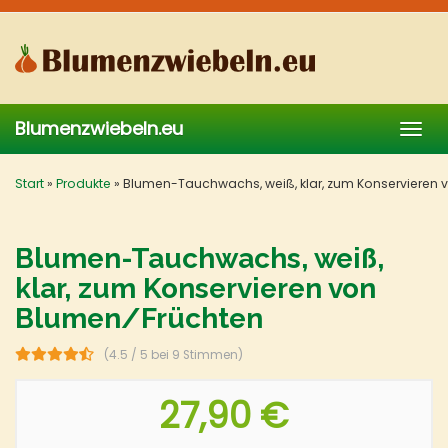
Skip
to
main
content
Blumenzwiebeln.eu
Togg
navig
Start
»
Produkte
»
Blumen-Tauchwachs, weiß, klar, zum Konservieren 
Blumen-Tauchwachs, weiß,
klar, zum Konservieren von
Blumen/Früchten
(4.5 / 5 bei 9 Stimmen)
27,90 €