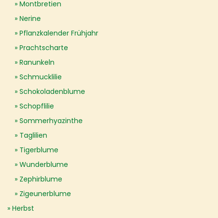
Montbretien
Nerine
Pflanzkalender Frühjahr
Prachtscharte
Ranunkeln
Schmucklilie
Schokoladenblume
Schopflilie
Sommerhyazinthe
Taglilien
Tigerblume
Wunderblume
Zephirblume
Zigeunerblume
Herbst