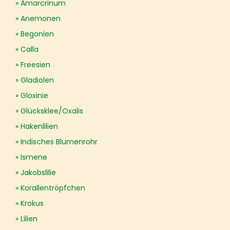
Amarcrinum
Anemonen
Begonien
Calla
Freesien
Gladiolen
Gloxinie
Glücksklee/Oxalis
Hakenlilien
Indisches Blumenrohr
Ismene
Jakobslilie
Korallentröpfchen
Krokus
Lilien