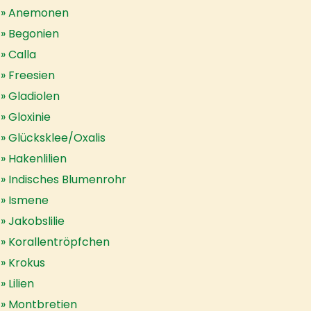
Anemonen
Begonien
Calla
Freesien
Gladiolen
Gloxinie
Glücksklee/Oxalis
Hakenlilien
Indisches Blumenrohr
Ismene
Jakobslilie
Korallentröpfchen
Krokus
Lilien
Montbretien