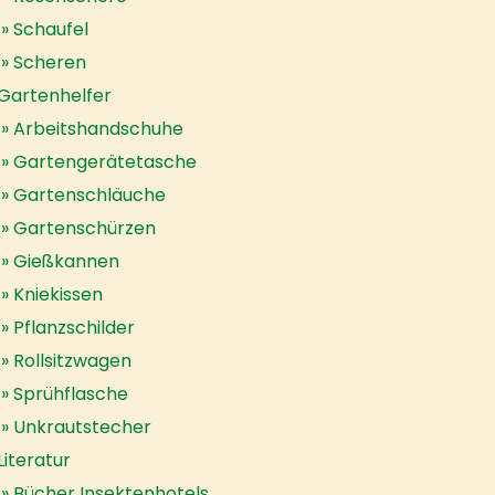
Schaufel
Scheren
Gartenhelfer
Arbeitshandschuhe
Gartengerätetasche
Gartenschläuche
Gartenschürzen
Gießkannen
Kniekissen
Pflanzschilder
Rollsitzwagen
Sprühflasche
Unkrautstecher
Literatur
Bücher Insektenhotels