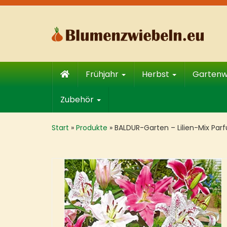
Skip
to
main
content
Frühjahr
Herbst
Garten
Zubehör
Start
»
Produkte
»
BALDUR-Garten – Lilien-Mix Par