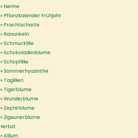
Nerine
Pflanzkalender Frühjahr
Prachtscharte
Ranunkeln
Schmucklilie
Schokoladenblume
Schopflilie
Sommerhyazinthe
Taglilien
Tigerblume
Wunderblume
Zephirblume
Zigeunerblume
Herbst
Allium