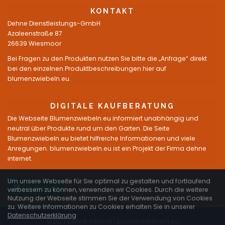
KONTAKT
Dehne Dienstleistungs-GmbH
Azaleenstraße 87
26639 Wiesmoor
Bei Fragen zu den Produkten nutzen Sie bitte die „Anfrage“ direkt
bei den einzelnen Produktbeschreibungen hier auf
blumenzwiebeln.eu.
DIGITALE KAUFBERATUNG
Die Webseite Blumenzwiebeln.eu informiert unabhängig und
neutral über Produkte rund um den Garten. Die Seite
Blumenzwiebeln.eu bietet hilfreiche Informationen und viele
Anregungen. blumenzwiebeln.eu ist ein Projekt der Firma dehne
internet.
Um unsere Webseite für Sie optimal zu gestalten und fortlaufend
Facebook
verbessern zu können, verwenden wir Cookies. Durch die weitere
Nutzung der Webseite stimmen Sie der Verwendung von Cookies
zu. Weitere Informationen zu Cookies erhalten Sie in unserer
Datenschutzerklärung
©2021 dehne internet |
blumenzwiebeln.eu