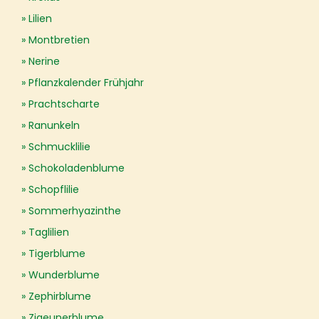
Lilien
Montbretien
Nerine
Pflanzkalender Frühjahr
Prachtscharte
Ranunkeln
Schmucklilie
Schokoladenblume
Schopflilie
Sommerhyazinthe
Taglilien
Tigerblume
Wunderblume
Zephirblume
Zigeunerblume