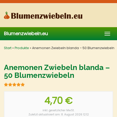
Skip
to
main
content
Blumenzwiebeln.eu
Togg
navig
Start
»
Produkte
»
Anemonen Zwiebeln blanda – 50 Blumenzwiebeln
Anemonen Zwiebeln blanda –
50 Blumenzwiebeln
4,70 €
inkl. gesetzlicher MwSt.
Zuletzt aktualisiert am: 8. August 2026 12:12