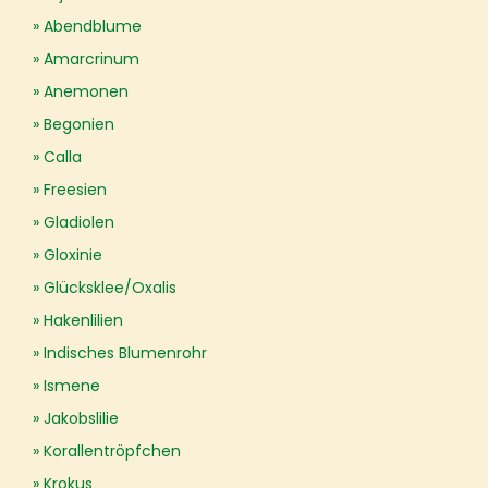
Abendblume
Amarcrinum
Anemonen
Begonien
Calla
Freesien
Gladiolen
Gloxinie
Glücksklee/Oxalis
Hakenlilien
Indisches Blumenrohr
Ismene
Jakobslilie
Korallentröpfchen
Krokus