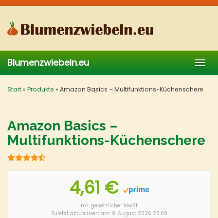
Skip
to
main
content
Blumenzwiebeln.eu
Togg
navig
Start
»
Produkte
»
Amazon Basics – Multifunktions-Küchenschere
Amazon Basics –
Multifunktions-Küchenschere
4,61 €
inkl. gesetzlicher MwSt.
Zuletzt aktualisiert am: 8. August 2026 23:09