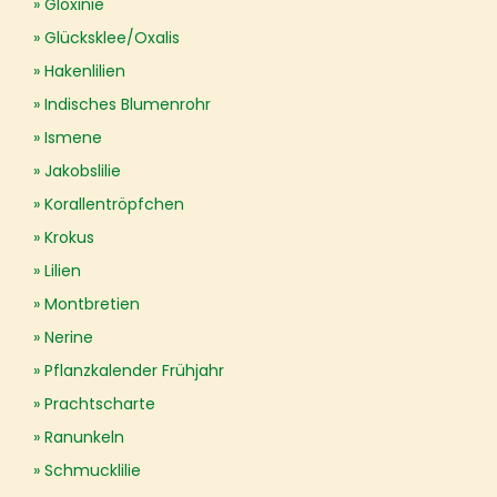
Gloxinie
Glücksklee/Oxalis
Hakenlilien
Indisches Blumenrohr
Ismene
Jakobslilie
Korallentröpfchen
Krokus
Lilien
Montbretien
Nerine
Pflanzkalender Frühjahr
Prachtscharte
Ranunkeln
Schmucklilie