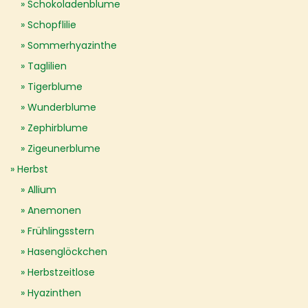
Schokoladenblume
Schopflilie
Sommerhyazinthe
Taglilien
Tigerblume
Wunderblume
Zephirblume
Zigeunerblume
Herbst
Allium
Anemonen
Frühlingsstern
Hasenglöckchen
Herbstzeitlose
Hyazinthen