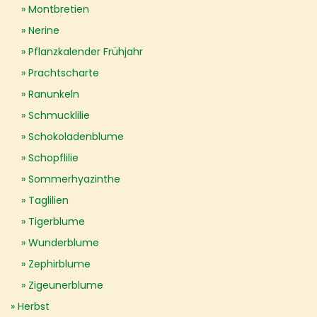
Montbretien
Nerine
Pflanzkalender Frühjahr
Prachtscharte
Ranunkeln
Schmucklilie
Schokoladenblume
Schopflilie
Sommerhyazinthe
Taglilien
Tigerblume
Wunderblume
Zephirblume
Zigeunerblume
Herbst