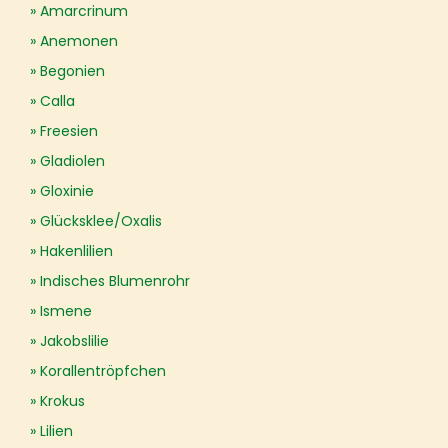
Amarcrinum
Anemonen
Begonien
Calla
Freesien
Gladiolen
Gloxinie
Glücksklee/Oxalis
Hakenlilien
Indisches Blumenrohr
Ismene
Jakobslilie
Korallentröpfchen
Krokus
Lilien