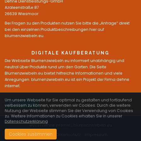
Dehne Dienstleistungs-GmbH
Azaleenstraße 87
26639 Wiesmoor
Bei Fragen zu den Produkten nutzen Sie bitte die „Anfrage“ direkt
bei den einzelnen Produktbeschreibungen hier auf
blumenzwiebeln.eu.
DIGITALE KAUFBERATUNG
Die Webseite Blumenzwiebeln.eu informiert unabhängig und
neutral über Produkte rund um den Garten. Die Seite
Blumenzwiebeln.eu bietet hilfreiche Informationen und viele
Anregungen. blumenzwiebeln.eu ist ein Projekt der Firma dehne
internet.
Um unsere Webseite für Sie optimal zu gestalten und fortlaufend
Facebook
verbessern zu können, verwenden wir Cookies. Durch die weitere
Nutzung der Webseite stimmen Sie der Verwendung von Cookies
zu. Weitere Informationen zu Cookies erhalten Sie in unserer
Datenschutzerklärung
©2021 dehne internet |
blumenzwiebeln.eu
Cookies zustimmen
Startseite
Datenschutz
Impressum