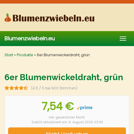
Skip
to
main
content
Blumenzwiebeln.eu
Togg
navig
Start
»
Produkte
»
6er Blumenwickeldraht, grün
6er Blumenwickeldraht, grün
(4.5 / 5 bei 900 Stimmen)
7,54 €
inkl. gesetzlicher MwSt.
Zuletzt aktualisiert am: 6. August 2026 23:09