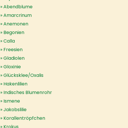
Abendblume
Amarcrinum
Anemonen
Begonien
Calla
Freesien
Gladiolen
Gloxinie
Glücksklee/Oxalis
Hakenlilien
Indisches Blumenrohr
Ismene
Jakobslilie
Korallentröpfchen
Krokus