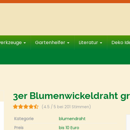
werkzeuge
Gartenhelfer
Literatur
Deko I
3er Blumenwickeldraht g
(4.5 / 5 bei 201 Stimmen)
Kategorie
blumendraht
Preis
bis 10 Euro