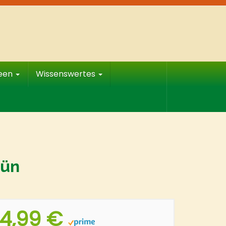
deen
Wissenswertes
rün
4,99 €