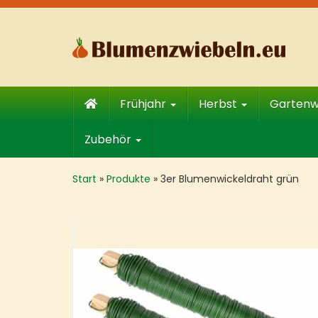
Skip
to
main
content
Frühjahr
Herbst
Garten
Zubehör
Start
»
Produkte
»
3er Blumenwickeldraht grün