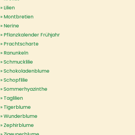
Lilien
Montbretien
Nerine
Pflanzkalender Frühjahr
Prachtscharte
Ranunkeln
Schmucklilie
Schokoladenblume
Schopflilie
Sommerhyazinthe
Taglilien
Tigerblume
Wunderblume
Zephirblume
Zigeunerblume