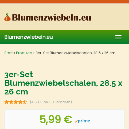
Skip
to
main
content
Blumenzwiebeln.eu
Togg
navig
Start
»
Produkte
»
3er-Set Blumenzwiebelschalen, 28.5 x 26 cm
3er-Set
Blumenzwiebelschalen, 28.5 x
26 cm
(4.5 / 5 bei 30 Stimmen)
5,99 €