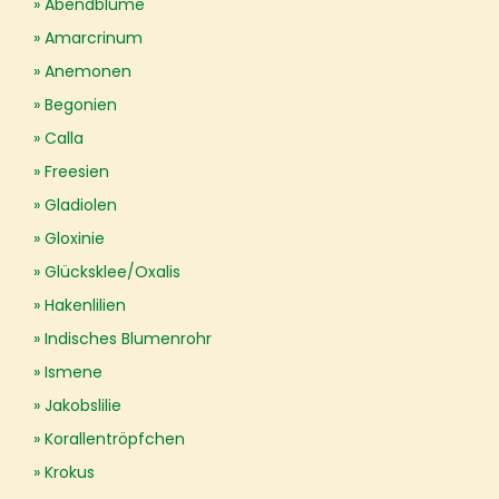
Abendblume
Amarcrinum
Anemonen
Begonien
Calla
Freesien
Gladiolen
Gloxinie
Glücksklee/Oxalis
Hakenlilien
Indisches Blumenrohr
Ismene
Jakobslilie
Korallentröpfchen
Krokus