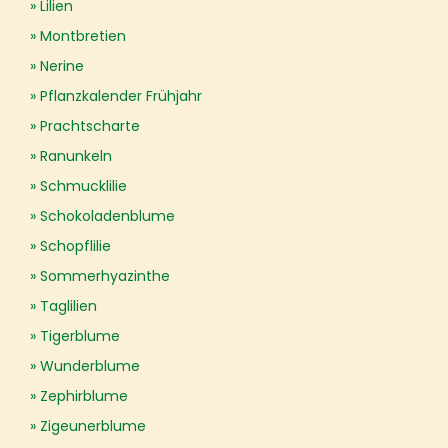
Lilien
Montbretien
Nerine
Pflanzkalender Frühjahr
Prachtscharte
Ranunkeln
Schmucklilie
Schokoladenblume
Schopflilie
Sommerhyazinthe
Taglilien
Tigerblume
Wunderblume
Zephirblume
Zigeunerblume