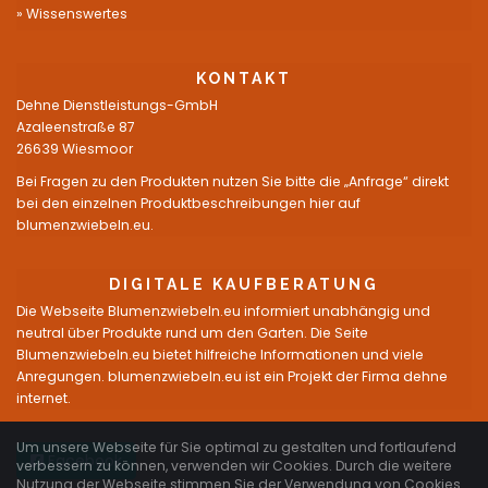
Wissenswertes
KONTAKT
Dehne Dienstleistungs-GmbH
Azaleenstraße 87
26639 Wiesmoor
Bei Fragen zu den Produkten nutzen Sie bitte die „Anfrage“ direkt
bei den einzelnen Produktbeschreibungen hier auf
blumenzwiebeln.eu.
DIGITALE KAUFBERATUNG
Die Webseite Blumenzwiebeln.eu informiert unabhängig und
neutral über Produkte rund um den Garten. Die Seite
Blumenzwiebeln.eu bietet hilfreiche Informationen und viele
Anregungen. blumenzwiebeln.eu ist ein Projekt der Firma dehne
internet.
Um unsere Webseite für Sie optimal zu gestalten und fortlaufend
Facebook
verbessern zu können, verwenden wir Cookies. Durch die weitere
Nutzung der Webseite stimmen Sie der Verwendung von Cookies