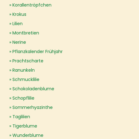
Korallentröpfchen
Krokus
Lilien
Montbretien
Nerine
Pflanzkalender Frühjahr
Prachtscharte
Ranunkeln
Schmucklilie
Schokoladenblume
Schopflilie
Sommerhyazinthe
Taglilien
Tigerblume
Wunderblume