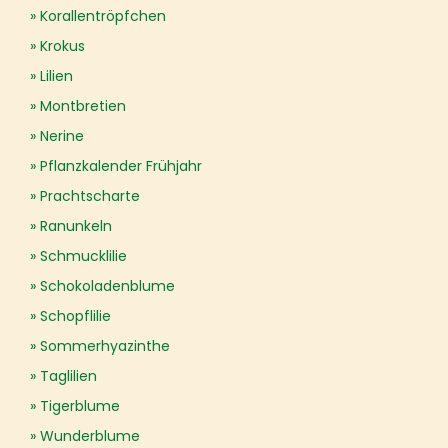
Korallentröpfchen
Krokus
Lilien
Montbretien
Nerine
Pflanzkalender Frühjahr
Prachtscharte
Ranunkeln
Schmucklilie
Schokoladenblume
Schopflilie
Sommerhyazinthe
Taglilien
Tigerblume
Wunderblume