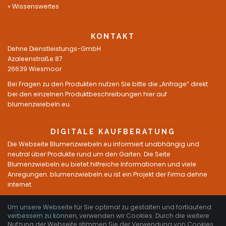
Wissenswertes
KONTAKT
Dehne Dienstleistungs-GmbH
Azaleenstraße 87
26639 Wiesmoor
Bei Fragen zu den Produkten nutzen Sie bitte die „Anfrage“ direkt
bei den einzelnen Produktbeschreibungen hier auf
blumenzwiebeln.eu.
DIGITALE KAUFBERATUNG
Die Webseite Blumenzwiebeln.eu informiert unabhängig und
neutral über Produkte rund um den Garten. Die Seite
Blumenzwiebeln.eu bietet hilfreiche Informationen und viele
Anregungen. blumenzwiebeln.eu ist ein Projekt der Firma dehne
internet.
Um unsere Webseite für Sie optimal zu gestalten und fortlaufend
Facebook
verbessern zu können, verwenden wir Cookies. Durch die weitere
Nutzung der Webseite stimmen Sie der Verwendung von Cookies