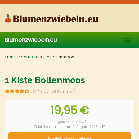
Skip
to
main
content
Blumenzwiebeln.eu
Togg
navig
Start
»
Produkte
»
1 Kiste Bollenmoos
1 Kiste Bollenmoos
(4 / 5 bei 153 Stimmen)
19,95 €
inkl. gesetzlicher MwSt.
Zuletzt aktualisiert am: 7. August 2026 14:17