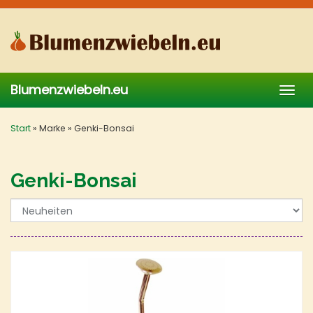
Skip
to
main
content
Blumenzwiebeln.eu
Togg
navig
Start
»
Marke
»
Genki-Bonsai
Genki-Bonsai