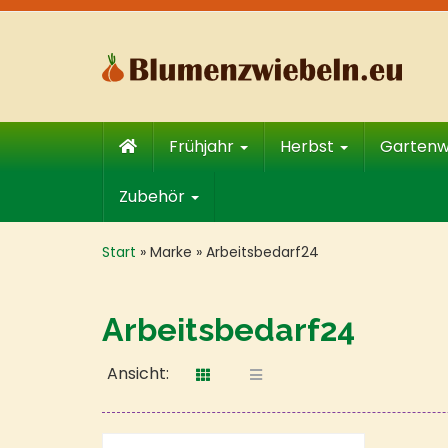
Skip
to
main
content
Frühjahr
Herbst
Garten
Zubehör
Start
»
Marke
»
Arbeitsbedarf24
Arbeitsbedarf24
Ansicht: