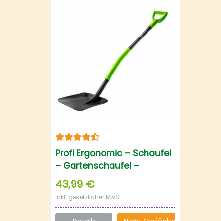
Profi Ergonomic – Schaufel
– Gartenschaufel –
Gärtnerschaufel
43,99 €
inkl. gesetzlicher MwSt.
Details
Nicht Verfügbar