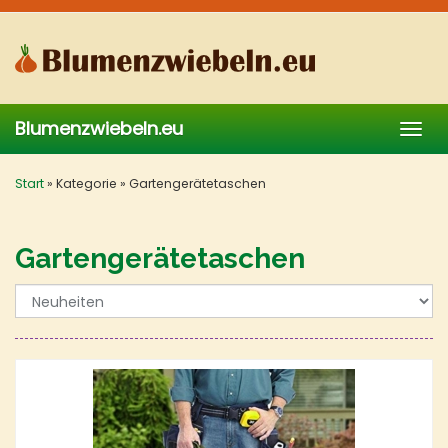
Skip
to
main
content
Blumenzwiebeln.eu
Togg
navig
Start
»
Kategorie
»
Gartengerätetaschen
Gartengerätetaschen