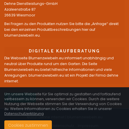
Dehne Dienstleistungs-GmbH
Azaleenstraße 87
26639 Wiesmoor
Bei Fragen zu den Produkten nutzen Sie bitte die „Anfrage“ direkt
bei den einzelnen Produktbeschreibungen hier auf
blumenzwiebeln.eu.
DIGITALE KAUFBERATUNG
Die Webseite Blumenzwiebeln.eu informiert unabhängig und
neutral über Produkte rund um den Garten. Die Seite
Blumenzwiebeln.eu bietet hilfreiche Informationen und viele
Anregungen. blumenzwiebeln.eu ist ein Projekt der Firma dehne
internet.
Um unsere Webseite für Sie optimal zu gestalten und fortlaufend
Facebook
verbessern zu können, verwenden wir Cookies. Durch die weitere
Nutzung der Webseite stimmen Sie der Verwendung von Cookies
zu. Weitere Informationen zu Cookies erhalten Sie in unserer
Datenschutzerklärung
©2021 dehne internet |
blumenzwiebeln.eu
Cookies zustimmen
Startseite
Datenschutz
Impressum