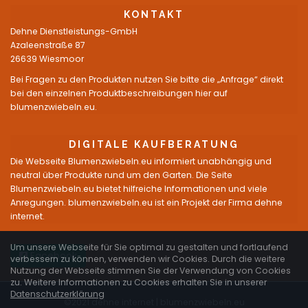
KONTAKT
Dehne Dienstleistungs-GmbH
Azaleenstraße 87
26639 Wiesmoor
Bei Fragen zu den Produkten nutzen Sie bitte die „Anfrage“ direkt
bei den einzelnen Produktbeschreibungen hier auf
blumenzwiebeln.eu.
DIGITALE KAUFBERATUNG
Die Webseite Blumenzwiebeln.eu informiert unabhängig und
neutral über Produkte rund um den Garten. Die Seite
Blumenzwiebeln.eu bietet hilfreiche Informationen und viele
Anregungen. blumenzwiebeln.eu ist ein Projekt der Firma dehne
internet.
Um unsere Webseite für Sie optimal zu gestalten und fortlaufend
Facebook
verbessern zu können, verwenden wir Cookies. Durch die weitere
Nutzung der Webseite stimmen Sie der Verwendung von Cookies
zu. Weitere Informationen zu Cookies erhalten Sie in unserer
Datenschutzerklärung
©2021 dehne internet |
blumenzwiebeln.eu