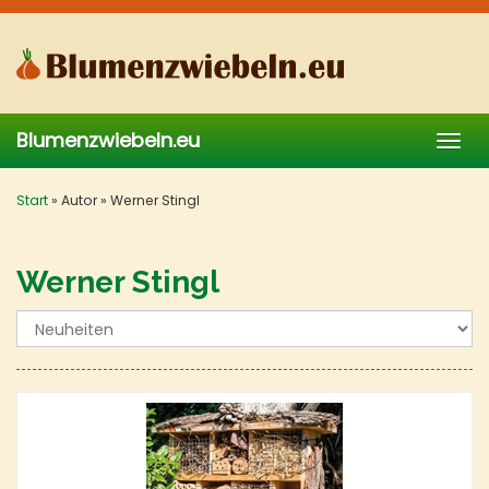
Skip
to
main
content
Blumenzwiebeln.eu
Togg
navig
Start
»
Autor
»
Werner Stingl
Werner Stingl