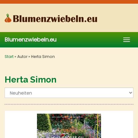
Skip
to
main
content
Blumenzwiebeln.eu
Togg
navig
Start
»
Autor
»
Herta Simon
Herta Simon