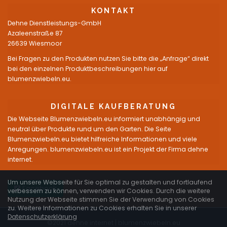
KONTAKT
Dehne Dienstleistungs-GmbH
Azaleenstraße 87
26639 Wiesmoor
Bei Fragen zu den Produkten nutzen Sie bitte die „Anfrage“ direkt
bei den einzelnen Produktbeschreibungen hier auf
blumenzwiebeln.eu.
DIGITALE KAUFBERATUNG
Die Webseite Blumenzwiebeln.eu informiert unabhängig und
neutral über Produkte rund um den Garten. Die Seite
Blumenzwiebeln.eu bietet hilfreiche Informationen und viele
Anregungen. blumenzwiebeln.eu ist ein Projekt der Firma dehne
internet.
Um unsere Webseite für Sie optimal zu gestalten und fortlaufend
Facebook
verbessern zu können, verwenden wir Cookies. Durch die weitere
Nutzung der Webseite stimmen Sie der Verwendung von Cookies
zu. Weitere Informationen zu Cookies erhalten Sie in unserer
Datenschutzerklärung
©2021 dehne internet |
blumenzwiebeln.eu